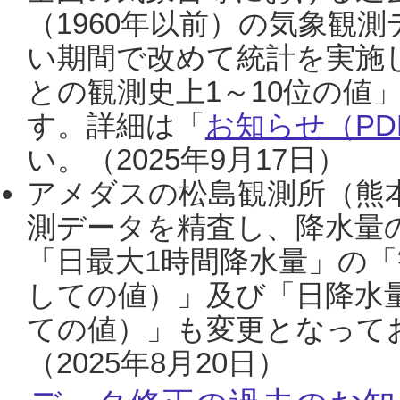
（1960年以前）の気象観
い期間で改めて統計を実施
との観測史上1～10位の値
す。詳細は「
お知らせ（PDF
い。（2025年9月17日）
アメダスの松島観測所（熊本
測データを精査し、降水量
「日最大1時間降水量」の「
しての値）」及び「日降水
ての値）」も変更となって
（2025年8月20日）