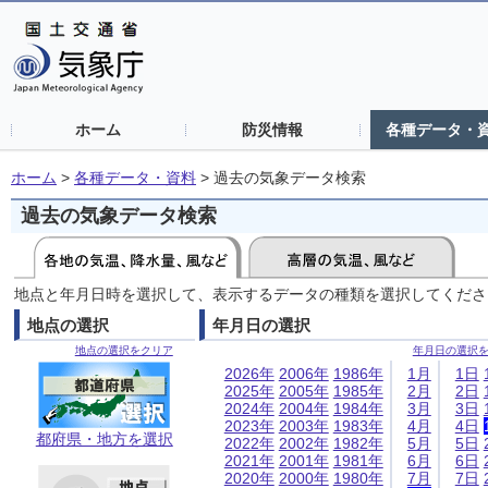
ホーム
防災情報
各種データ・
ホーム
>
各種データ・資料
>
過去の気象データ検索
過去の気象データ検索
地点と年月日時を選択して、表示するデータの種類を選択してくださ
地点の選択
年月日の選択
地点の選択をクリア
年月日の選択
2026年
2006年
1986年
1月
1日
2025年
2005年
1985年
2月
2日
2024年
2004年
1984年
3月
3日
2023年
2003年
1983年
4月
4日
都府県・地方を選択
2022年
2002年
1982年
5月
5日
2021年
2001年
1981年
6月
6日
2020年
2000年
1980年
7月
7日