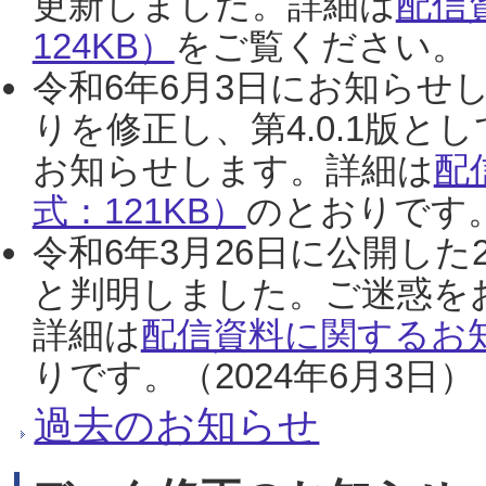
更新しました。詳細は
配信
124KB）
をご覧ください。（2
令和6年6月3日にお知らせし
りを修正し、第4.0.1版
お知らせします。詳細は
配
式：121KB）
のとおりです。
令和6年3月26日に公開した
と判明しました。ご迷惑を
詳細は
配信資料に関するお知
りです。（2024年6月3日）
過去のお知らせ