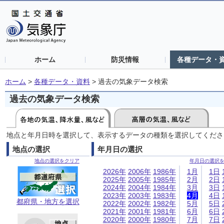
ホーム
防災情報
各種データ・
ホーム
>
各種データ・資料
>
過去の気象データ検索
過去の気象データ検索
地点と年月日時を選択して、表示するデータの種類を選択してくださ
地点の選択
年月日の選択
地点の選択をクリア
年月日の選択
2026年
2006年
1986年
1月
1日
2025年
2005年
1985年
2月
2日
2024年
2004年
1984年
3月
3日
2023年
2003年
1983年
4月
4日
都府県・地方を選択
2022年
2002年
1982年
5月
5日
2021年
2001年
1981年
6月
6日
2020年
2000年
1980年
7月
7日