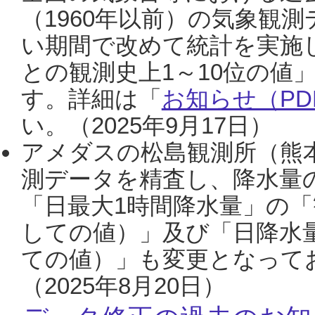
（1960年以前）の気象観
い期間で改めて統計を実施
との観測史上1～10位の値
す。詳細は「
お知らせ（PDF
い。（2025年9月17日）
アメダスの松島観測所（熊本
測データを精査し、降水量
「日最大1時間降水量」の「
しての値）」及び「日降水
ての値）」も変更となって
（2025年8月20日）