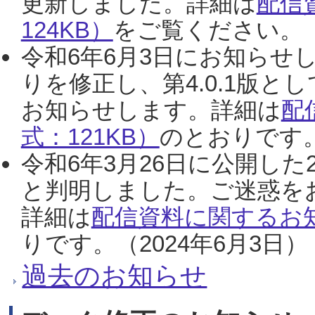
更新しました。詳細は
配信
124KB）
をご覧ください。（2
令和6年6月3日にお知らせし
りを修正し、第4.0.1版
お知らせします。詳細は
配
式：121KB）
のとおりです。
令和6年3月26日に公開した
と判明しました。ご迷惑を
詳細は
配信資料に関するお知
りです。（2024年6月3日）
過去のお知らせ