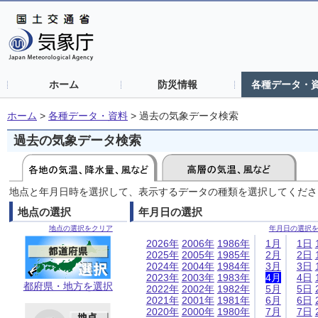
ホーム
防災情報
各種データ・
ホーム
>
各種データ・資料
>
過去の気象データ検索
過去の気象データ検索
地点と年月日時を選択して、表示するデータの種類を選択してくださ
地点の選択
年月日の選択
地点の選択をクリア
年月日の選択
2026年
2006年
1986年
1月
1日
2025年
2005年
1985年
2月
2日
2024年
2004年
1984年
3月
3日
2023年
2003年
1983年
4月
4日
都府県・地方を選択
2022年
2002年
1982年
5月
5日
2021年
2001年
1981年
6月
6日
2020年
2000年
1980年
7月
7日