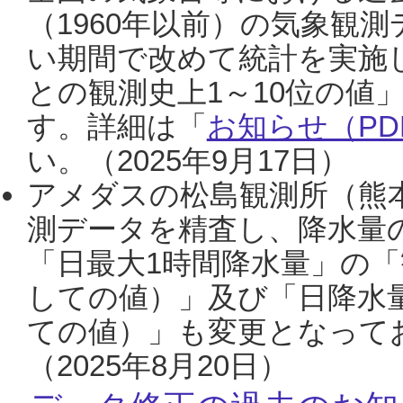
（1960年以前）の気象観
い期間で改めて統計を実施
との観測史上1～10位の値
す。詳細は「
お知らせ（PDF
い。（2025年9月17日）
アメダスの松島観測所（熊本
測データを精査し、降水量
「日最大1時間降水量」の「
しての値）」及び「日降水
ての値）」も変更となって
（2025年8月20日）