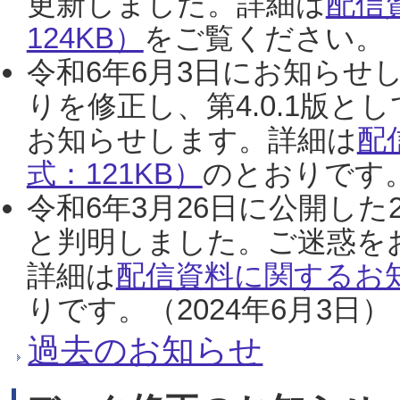
更新しました。詳細は
配信
124KB）
をご覧ください。（2
令和6年6月3日にお知らせし
りを修正し、第4.0.1版
お知らせします。詳細は
配
式：121KB）
のとおりです。
令和6年3月26日に公開した
と判明しました。ご迷惑を
詳細は
配信資料に関するお知
りです。（2024年6月3日）
過去のお知らせ