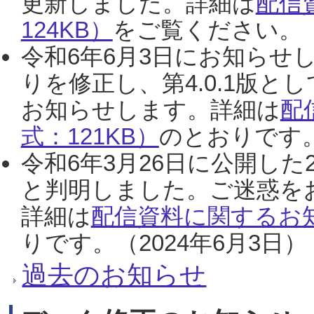
更新しました。詳細は
配信
124KB）
をご覧ください。（2
令和6年6月3日にお知らせし
りを修正し、第4.0.1版
お知らせします。詳細は
配
式：121KB）
のとおりです。
令和6年3月26日に公開した
と判明しました。ご迷惑を
詳細は
配信資料に関するお知
りです。（2024年6月3日）
過去のお知らせ