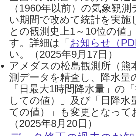
（1960年以前）の気象観
い期間で改めて統計を実施
との観測史上1～10位の値
す。詳細は「
お知らせ（PDF
い。（2025年9月17日）
アメダスの松島観測所（熊本
測データを精査し、降水量
「日最大1時間降水量」の「
しての値）」及び「日降水
ての値）」も変更となって
（2025年8月20日）