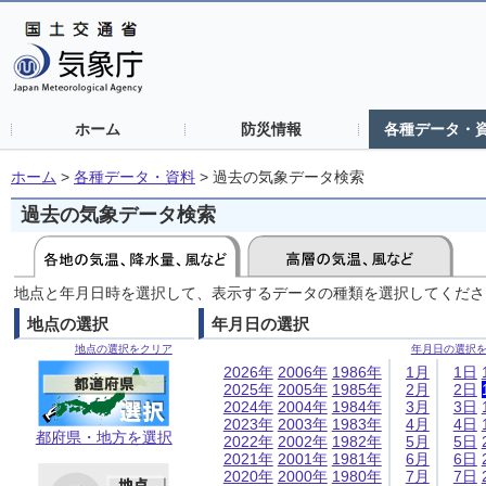
ホーム
防災情報
各種データ・
ホーム
>
各種データ・資料
>
過去の気象データ検索
過去の気象データ検索
地点と年月日時を選択して、表示するデータの種類を選択してくださ
地点の選択
年月日の選択
地点の選択をクリア
年月日の選択
2026年
2006年
1986年
1月
1日
2025年
2005年
1985年
2月
2日
2024年
2004年
1984年
3月
3日
2023年
2003年
1983年
4月
4日
都府県・地方を選択
2022年
2002年
1982年
5月
5日
2021年
2001年
1981年
6月
6日
2020年
2000年
1980年
7月
7日