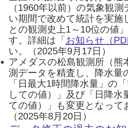
（1960年以前）の気象観
い期間で改めて統計を実施
との観測史上1～10位の値
す。詳細は「
お知らせ（PDF
い。（2025年9月17日）
アメダスの松島観測所（熊本
測データを精査し、降水量
「日最大1時間降水量」の「
しての値）」及び「日降水
ての値）」も変更となって
（2025年8月20日）