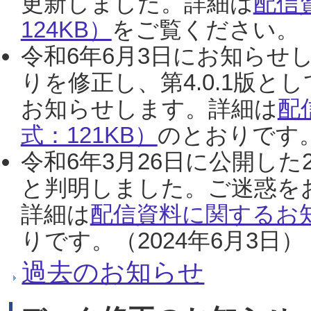
更新しました。詳細は
配信
124KB）
をご覧ください。（2
令和6年6月3日にお知らせし
りを修正し、第4.0.1版
お知らせします。詳細は
配
式：121KB）
のとおりです。
令和6年3月26日に公開した
と判明しました。ご迷惑を
詳細は
配信資料に関するお知
りです。（2024年6月3日）
過去のお知らせ