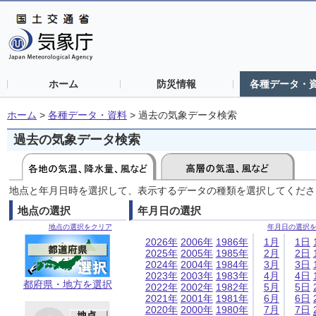
ホーム
防災情報
各種データ・
ホーム
>
各種データ・資料
>
過去の気象データ検索
過去の気象データ検索
地点と年月日時を選択して、表示するデータの種類を選択してくださ
地点の選択
年月日の選択
地点の選択をクリア
年月日の選択
2026年
2006年
1986年
1月
1日
2025年
2005年
1985年
2月
2日
2024年
2004年
1984年
3月
3日
2023年
2003年
1983年
4月
4日
都府県・地方を選択
2022年
2002年
1982年
5月
5日
2021年
2001年
1981年
6月
6日
2020年
2000年
1980年
7月
7日