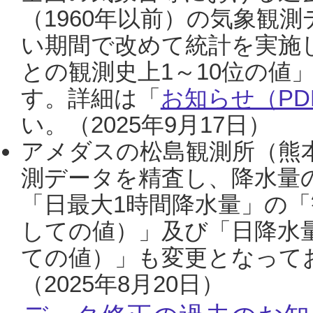
（1960年以前）の気象観
い期間で改めて統計を実施
との観測史上1～10位の値
す。詳細は「
お知らせ（PDF
い。（2025年9月17日）
アメダスの松島観測所（熊本
測データを精査し、降水量
「日最大1時間降水量」の「
しての値）」及び「日降水
ての値）」も変更となって
（2025年8月20日）