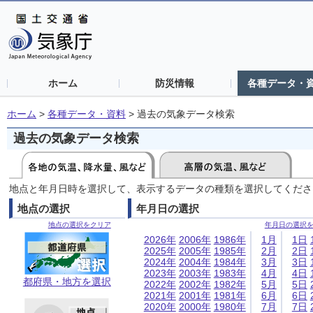
ホーム
防災情報
各種データ・
ホーム
>
各種データ・資料
>
過去の気象データ検索
過去の気象データ検索
地点と年月日時を選択して、表示するデータの種類を選択してくださ
地点の選択
年月日の選択
地点の選択をクリア
年月日の選択
2026年
2006年
1986年
1月
1日
2025年
2005年
1985年
2月
2日
2024年
2004年
1984年
3月
3日
2023年
2003年
1983年
4月
4日
都府県・地方を選択
2022年
2002年
1982年
5月
5日
2021年
2001年
1981年
6月
6日
2020年
2000年
1980年
7月
7日