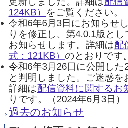
更新しました。詳細は
配信
124KB）
をご覧ください。（2
令和6年6月3日にお知らせし
りを修正し、第4.0.1版
お知らせします。詳細は
配
式：121KB）
のとおりです。
令和6年3月26日に公開した
と判明しました。ご迷惑を
詳細は
配信資料に関するお知
りです。（2024年6月3日）
過去のお知らせ