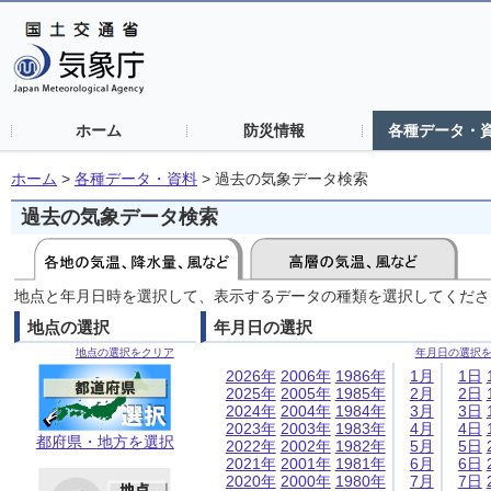
ホーム
防災情報
各種データ・
ホーム
>
各種データ・資料
>
過去の気象データ検索
過去の気象データ検索
地点と年月日時を選択して、表示するデータの種類を選択してくださ
地点の選択
年月日の選択
地点の選択をクリア
年月日の選択
2026年
2006年
1986年
1月
1日
2025年
2005年
1985年
2月
2日
2024年
2004年
1984年
3月
3日
2023年
2003年
1983年
4月
4日
都府県・地方を選択
2022年
2002年
1982年
5月
5日
2021年
2001年
1981年
6月
6日
2020年
2000年
1980年
7月
7日