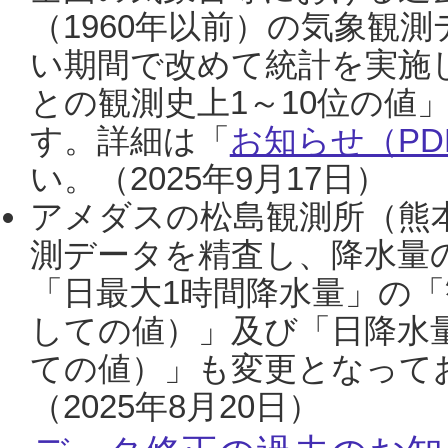
（1960年以前）の気象観
い期間で改めて統計を実施
との観測史上1～10位の値
す。詳細は「
お知らせ（PDF
い。（2025年9月17日）
アメダスの松島観測所（熊本
測データを精査し、降水量
「日最大1時間降水量」の「
しての値）」及び「日降水
ての値）」も変更となって
（2025年8月20日）