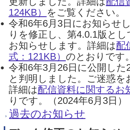
更新しました。詳細は
配信
124KB）
をご覧ください。（2
令和6年6月3日にお知らせし
りを修正し、第4.0.1版
お知らせします。詳細は
配
式：121KB）
のとおりです。
令和6年3月26日に公開した
と判明しました。ご迷惑を
詳細は
配信資料に関するお知
りです。（2024年6月3日）
過去のお知らせ