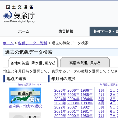
ホーム
防災情報
各種データ・
ホーム
>
各種データ・資料
>
過去の気象データ検索
過去の気象データ検索
地点と年月日時を選択して、表示するデータの種類を選択してくださ
地点の選択
年月日の選択
地点の選択をクリア
年月日の選択
2026年
2006年
1986年
1月
1日
2025年
2005年
1985年
2月
2日
2024年
2004年
1984年
3月
3日
2023年
2003年
1983年
4月
4日
都府県・地方を選択
2022年
2002年
1982年
5月
5日
2021年
2001年
1981年
6月
6日
2020年
2000年
1980年
7月
7日