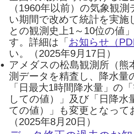
（1960年以前）の気象観
い期間で改めて統計を実施
との観測史上1～10位の値
す。詳細は「
お知らせ（PDF
い。（2025年9月17日）
アメダスの松島観測所（熊本
測データを精査し、降水量
「日最大1時間降水量」の「
しての値）」及び「日降水
ての値）」も変更となって
（2025年8月20日）