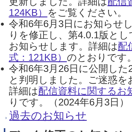
更新しました。詳細は
配信
124KB）
をご覧ください。（2
令和6年6月3日にお知らせし
りを修正し、第4.0.1版
お知らせします。詳細は
配
式：121KB）
のとおりです。
令和6年3月26日に公開した
と判明しました。ご迷惑を
詳細は
配信資料に関するお知
りです。（2024年6月3日）
過去のお知らせ