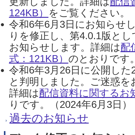
更新しました。詳細は
配信
124KB）
をご覧ください。（2
令和6年6月3日にお知らせし
りを修正し、第4.0.1版
お知らせします。詳細は
配
式：121KB）
のとおりです。
令和6年3月26日に公開した
と判明しました。ご迷惑を
詳細は
配信資料に関するお知
りです。（2024年6月3日）
過去のお知らせ