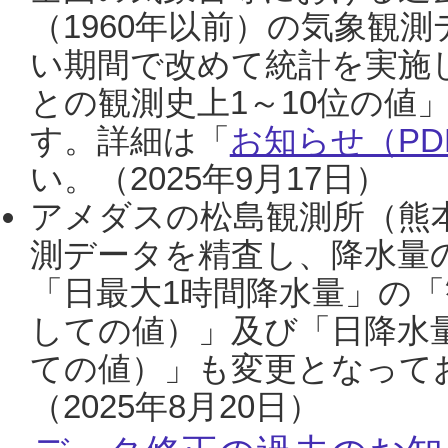
（1960年以前）の気象観
い期間で改めて統計を実施
との観測史上1～10位の値
す。詳細は「
お知らせ（PDF
い。（2025年9月17日）
アメダスの松島観測所（熊本
測データを精査し、降水量
「日最大1時間降水量」の「
しての値）」及び「日降水
ての値）」も変更となって
（2025年8月20日）