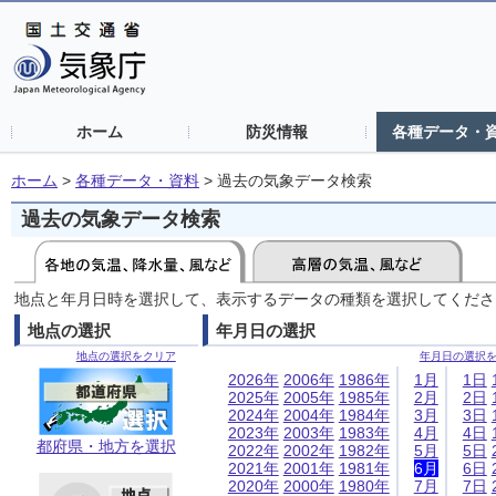
ホーム
防災情報
各種データ・
ホーム
>
各種データ・資料
>
過去の気象データ検索
過去の気象データ検索
地点と年月日時を選択して、表示するデータの種類を選択してくださ
地点の選択
年月日の選択
地点の選択をクリア
年月日の選択
2026年
2006年
1986年
1月
1日
2025年
2005年
1985年
2月
2日
2024年
2004年
1984年
3月
3日
2023年
2003年
1983年
4月
4日
都府県・地方を選択
2022年
2002年
1982年
5月
5日
2021年
2001年
1981年
6月
6日
2020年
2000年
1980年
7月
7日