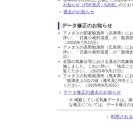
お知らせ（PDF形式：62KB）
のとおり
過去のお知らせ
データ修正のお知らせ
アメダスの郡家観測所（兵庫県）におい
伴い、「日最小相対湿度」の「観測史
（2026年7月22日）
アメダスの高野観測所（広島県）におい
伴い、「日最小相対湿度」の「観測史
日）
全国の気象台等における過去の気象観
施しました。これに伴い、「地点ごと
覧ください。（2025年9月17日）
アメダスの松島観測所（熊本県）にお
「観測史上1位の値（通年及び8月と
ください。（2025年8月20日）
データ修正の過去のお知らせ
※ 掲載している気象データは、
な修正については、データ修正の
利用され