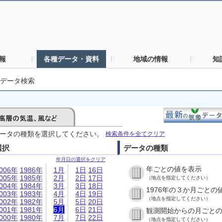
報
各種データ・資料
地域の情報
知
データ検索
ータの種類を選択してください。
検索条件を全てクリア
選択
データの種類
年月日の選択をクリア
年ごとの値を表示
006年
1986年
1月
1日
16日
005年
1985年
2月
2日
17日
（地点を指定してください）
004年
1984年
3月
3日
18日
1976年の３か月ごとの
003年
1983年
4月
4日
19日
（地点を指定してください）
002年
1982年
5月
5日
20日
001年
1981年
6月
6日
21日
観測開始からの月ごと
000年
1980年
7月
7日
22日
（地点を指定してください）