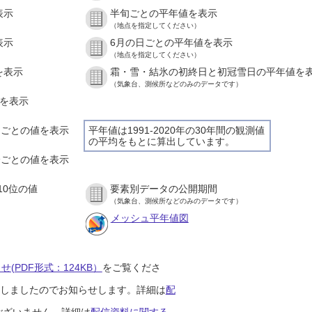
表示
半旬ごとの平年値を表示
（地点を指定してください）
表示
6月の日ごとの平年値を表示
（地点を指定してください）
を表示
霜・雪・結氷の初終日と初冠雪日の平年値を
（気象台、測候所などのみのデータです）
値を表示
時間ごとの値を表示
平年値は1991-2020年の30年間の観測値
の平均をもとに算出しています。
０分ごとの値を表示
10位の値
要素別データの公開期間
（気象台、測候所などのみのデータです）
メッシュ平年値図
(PDF形式：124KB）
をご覧くださ
開始しましたのでお知らせします。詳細は
配
ございません。詳細は
配信資料に関する