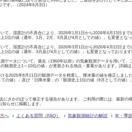
です。（2024年6月3日）
て、湿度計の不具合により、2026年1月1日から2026年4月13日
上1位の値（通年、1月、2月、3月及び4月としての値）」も変更とな
て、湿度計の不具合により、2026年3月1日から2026年4月22日
上1位の値（通年、3月及び4月としての値）」も変更となっておりますので
測データについて、過去（1960年以前）の気象観測データを用いて、
の観測史上1～10位の値」が更新される地点・要素があります。詳細は
ける2025年8月11日の観測データを精査し、降水量の値を修正しまし
しての値）」及び「日降水量」の「観測史上1位の値（8月としての値）
過去にさかのぼって修正する場合があります。 ご利用の際には、最新の掲
お知らせに掲載します。
る方へ
よくある質問（FAQ）
気象観測統計の解説
年・季