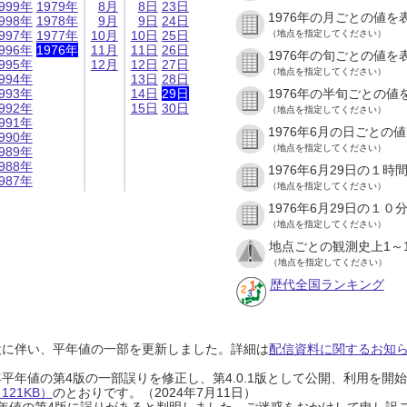
999年
1979年
8月
8日
23日
1976年の月ごとの値を
998年
1978年
9月
9日
24日
997年
1977年
10月
10日
25日
（地点を指定してください）
996年
1976年
11月
11日
26日
1976年の旬ごとの値を
995年
12月
12日
27日
（地点を指定してください）
994年
13日
28日
993年
14日
29日
1976年の半旬ごとの値
992年
15日
30日
（地点を指定してください）
991年
1976年6月の日ごとの
990年
（地点を指定してください）
989年
988年
1976年6月29日の１
987年
（地点を指定してください）
1976年6月29日の１
（地点を指定してください）
地点ごとの観測史上1～
（地点を指定してください）
歴代全国ランキング
設に伴い、平年値の一部を更新しました。詳細は
配信資料に関するお知らせ
0年平年値の第4版の一部誤りを修正し、第4.0.1版として公開、利用を
21KB）
のとおりです。（2024年7月11日）
0年平年値の第4版に誤りがあると判明しました。ご迷惑をおかけして申し訳