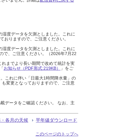
までの湿度データを欠測としました。これに
っておりますので、ご注意ください。
までの湿度データを欠測としました。これに
、ご注意ください。（2026年7月22
これまでより長い期間で改めて統計を実
「
お知らせ（PDF形式:219KB）
」をご
た。これに伴い「日最大1時間降水量」の
」も変更となっておりますので、ご注意
載データをご確認ください。 なお、主
節・各月の天候
平年値ダウンロード
このページのトップへ