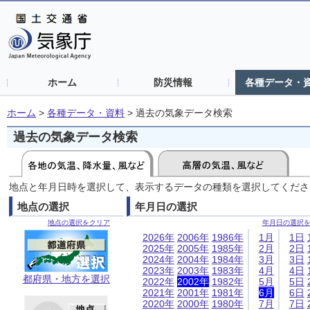
ホーム
防災情報
各種データ・
ホーム
>
各種データ・資料
>
過去の気象データ検索
過去の気象データ検索
地点と年月日時を選択して、表示するデータの種類を選択してくださ
地点の選択
年月日の選択
地点の選択をクリア
年月日の選択
2026年
2006年
1986年
1月
1日
2025年
2005年
1985年
2月
2日
2024年
2004年
1984年
3月
3日
2023年
2003年
1983年
4月
4日
都府県・地方を選択
2022年
2002年
1982年
5月
5日
2021年
2001年
1981年
6月
6日
2020年
2000年
1980年
7月
7日