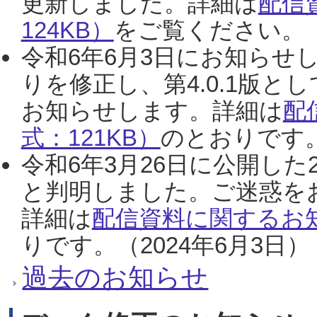
更新しました。詳細は
配信
124KB）
をご覧ください。（2
令和6年6月3日にお知らせし
りを修正し、第4.0.1版
お知らせします。詳細は
配
式：121KB）
のとおりです。
令和6年3月26日に公開した
と判明しました。ご迷惑を
詳細は
配信資料に関するお知
りです。（2024年6月3日）
過去のお知らせ