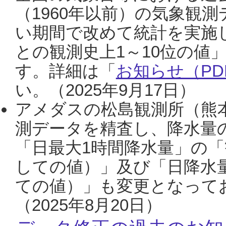
（1960年以前）の気象観
い期間で改めて統計を実施
との観測史上1～10位の値
す。詳細は「
お知らせ（PDF
い。（2025年9月17日）
アメダスの松島観測所（熊本
測データを精査し、降水量
「日最大1時間降水量」の「
しての値）」及び「日降水
ての値）」も変更となって
（2025年8月20日）