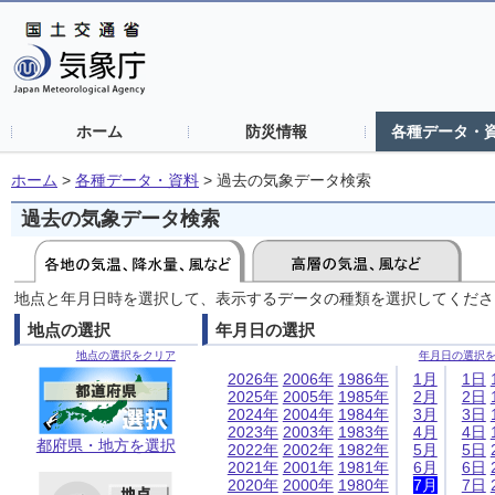
ホーム
防災情報
各種データ・
ホーム
>
各種データ・資料
>
過去の気象データ検索
過去の気象データ検索
地点と年月日時を選択して、表示するデータの種類を選択してくださ
地点の選択
年月日の選択
地点の選択をクリア
年月日の選択
2026年
2006年
1986年
1月
1日
2025年
2005年
1985年
2月
2日
2024年
2004年
1984年
3月
3日
2023年
2003年
1983年
4月
4日
都府県・地方を選択
2022年
2002年
1982年
5月
5日
2021年
2001年
1981年
6月
6日
2020年
2000年
1980年
7月
7日