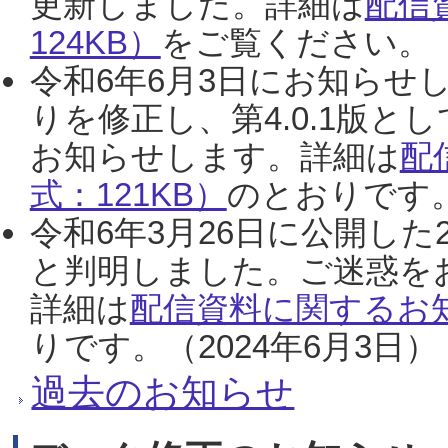
更新しました。詳細は
配信
124KB）
をご覧ください。（2
令和6年6月3日にお知らせし
りを修正し、第4.0.1版
お知らせします。詳細は
配
式：121KB）
のとおりです。
令和6年3月26日に公開した
と判明しました。ご迷惑を
詳細は
配信資料に関するお知
りです。（2024年6月3日）
過去のお知らせ