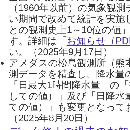
（1960年以前）の気象観
い期間で改めて統計を実施
との観測史上1～10位の値
す。詳細は「
お知らせ（PDF
い。（2025年9月17日）
アメダスの松島観測所（熊本
測データを精査し、降水量
「日最大1時間降水量」の「
しての値）」及び「日降水
ての値）」も変更となって
（2025年8月20日）