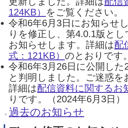
更新しました。詳細は
配信
124KB）
をご覧ください。（2
令和6年6月3日にお知らせし
りを修正し、第4.0.1版
お知らせします。詳細は
配
式：121KB）
のとおりです。
令和6年3月26日に公開した
と判明しました。ご迷惑を
詳細は
配信資料に関するお知
りです。（2024年6月3日）
過去のお知らせ