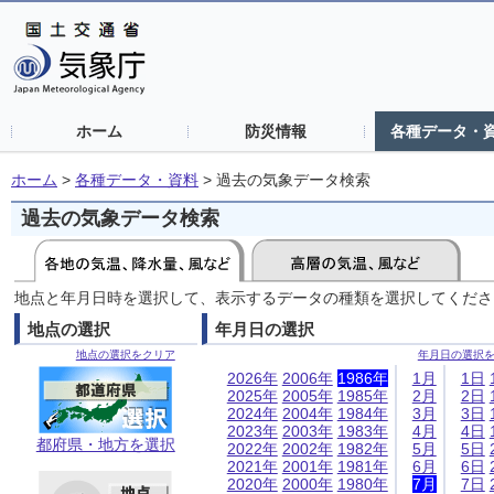
ホーム
防災情報
各種データ・
ホーム
>
各種データ・資料
>
過去の気象データ検索
過去の気象データ検索
地点と年月日時を選択して、表示するデータの種類を選択してくださ
地点の選択
年月日の選択
地点の選択をクリア
年月日の選択
2026年
2006年
1986年
1月
1日
2025年
2005年
1985年
2月
2日
2024年
2004年
1984年
3月
3日
2023年
2003年
1983年
4月
4日
都府県・地方を選択
2022年
2002年
1982年
5月
5日
2021年
2001年
1981年
6月
6日
2020年
2000年
1980年
7月
7日