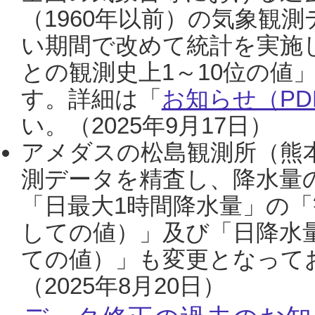
（1960年以前）の気象観
い期間で改めて統計を実施
との観測史上1～10位の値
す。詳細は「
お知らせ（PDF
い。（2025年9月17日）
アメダスの松島観測所（熊本
測データを精査し、降水量
「日最大1時間降水量」の「
しての値）」及び「日降水
ての値）」も変更となって
（2025年8月20日）