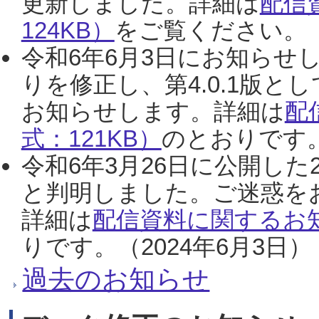
更新しました。詳細は
配信
124KB）
をご覧ください。（2
令和6年6月3日にお知らせし
りを修正し、第4.0.1版
お知らせします。詳細は
配
式：121KB）
のとおりです。
令和6年3月26日に公開した
と判明しました。ご迷惑を
詳細は
配信資料に関するお知
りです。（2024年6月3日）
過去のお知らせ