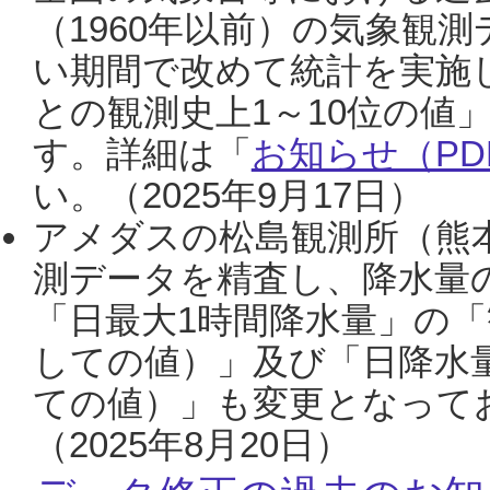
（1960年以前）の気象観
い期間で改めて統計を実施
との観測史上1～10位の値
す。詳細は「
お知らせ（PDF
い。（2025年9月17日）
アメダスの松島観測所（熊本
測データを精査し、降水量
「日最大1時間降水量」の「
しての値）」及び「日降水
ての値）」も変更となって
（2025年8月20日）