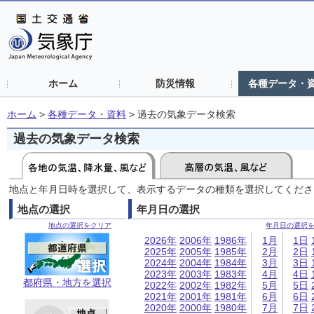
ホーム
防災情報
各種データ・
ホーム
>
各種データ・資料
>
過去の気象データ検索
過去の気象データ検索
地点と年月日時を選択して、表示するデータの種類を選択してくださ
地点の選択
年月日の選択
地点の選択をクリア
年月日の選択
2026年
2006年
1986年
1月
1日
2025年
2005年
1985年
2月
2日
2024年
2004年
1984年
3月
3日
2023年
2003年
1983年
4月
4日
都府県・地方を選択
2022年
2002年
1982年
5月
5日
2021年
2001年
1981年
6月
6日
2020年
2000年
1980年
7月
7日