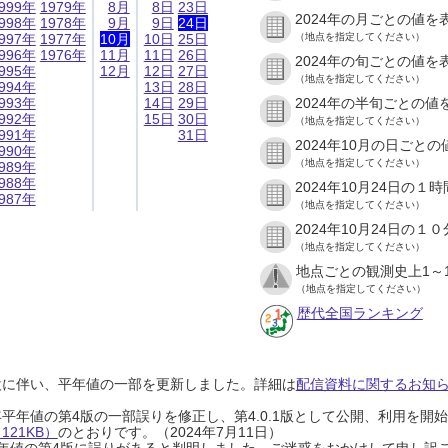
999年
1979年
8月
8日
23日
2024年の月ごとの値を
998年
1978年
9月
9日
24日
997年
1977年
10月
10日
25日
（地点を指定してください）
996年
1976年
11月
11日
26日
2024年の旬ごとの値を
995年
12月
12日
27日
（地点を指定してください）
994年
13日
28日
993年
14日
29日
2024年の半旬ごとの値
992年
15日
30日
（地点を指定してください）
991年
31日
2024年10月の日ごと
990年
（地点を指定してください）
989年
988年
2024年10月24日の
987年
（地点を指定してください）
2024年10月24日の
（地点を指定してください）
地点ごとの観測史上1～
（地点を指定してください）
歴代全国ランキング
設に伴い、平年値の一部を更新しました。詳細は
配信資料に関するお知らせ
0年平年値の第4版の一部誤りを修正し、第4.0.1版として公開、利用を
21KB）
のとおりです。（2024年7月11日）
0年平年値の第4版に誤りがあると判明しました。ご迷惑をおかけして申し訳