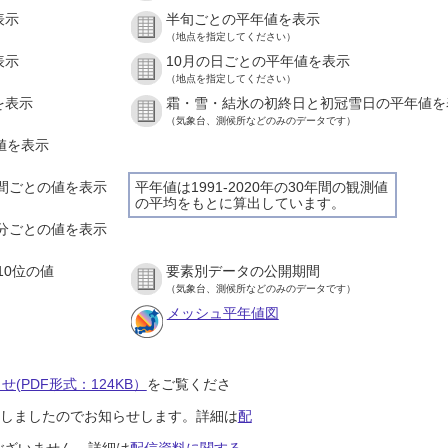
表示
半旬ごとの平年値を表示
（地点を指定してください）
表示
10月の日ごとの平年値を表示
（地点を指定してください）
を表示
霜・雪・結氷の初終日と初冠雪日の平年値を
（気象台、測候所などのみのデータです）
の値を表示
１時間ごとの値を表示
平年値は1991-2020年の30年間の観測値
の平均をもとに算出しています。
１０分ごとの値を表示
10位の値
要素別データの公開期間
（気象台、測候所などのみのデータです）
メッシュ平年値図
(PDF形式：124KB）
をご覧くださ
開始しましたのでお知らせします。詳細は
配
ございません。詳細は
配信資料に関する