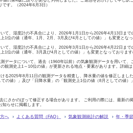
です。（2024年6月3日）
て、湿度計の不具合により、2026年1月1日から2026年4月13日
上1位の値（通年、1月、2月、3月及び4月としての値）」も変更とな
て、湿度計の不具合により、2026年3月1日から2026年4月22日
上1位の値（通年、3月及び4月としての値）」も変更となっておりますので
測データについて、過去（1960年以前）の気象観測データを用いて、
の観測史上1～10位の値」が更新される地点・要素があります。詳細は
ける2025年8月11日の観測データを精査し、降水量の値を修正しまし
しての値）」及び「日降水量」の「観測史上1位の値（8月としての値）
過去にさかのぼって修正する場合があります。 ご利用の際には、最新の掲
お知らせに掲載します。
る方へ
よくある質問（FAQ）
気象観測統計の解説
年・季