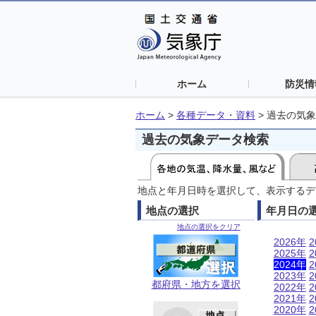
ホーム
防災情
ホーム
>
各種データ・資料
>
過去の気象
過去の気象データ検索
地点と年月日時を選択して、表示するデ
地点の選択
年月日の
地点の選択をクリア
2026年
2
2025年
2
2024年
2
2023年
2
都府県・地方を選択
2022年
2
2021年
2
2020年
2