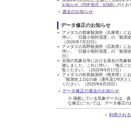
お知らせ（PDF形式：62KB）
のとおり
過去のお知らせ
データ修正のお知らせ
アメダスの郡家観測所（兵庫県）におい
伴い、「日最小相対湿度」の「観測史
（2026年7月22日）
アメダスの高野観測所（広島県）におい
伴い、「日最小相対湿度」の「観測史
日）
全国の気象台等における過去の気象観
施しました。これに伴い、「地点ごと
覧ください。（2025年9月17日）
アメダスの松島観測所（熊本県）にお
「観測史上1位の値（通年及び8月と
ください。（2025年8月20日）
データ修正の過去のお知らせ
※ 掲載している気象データは、
な修正については、データ修正の
利用され