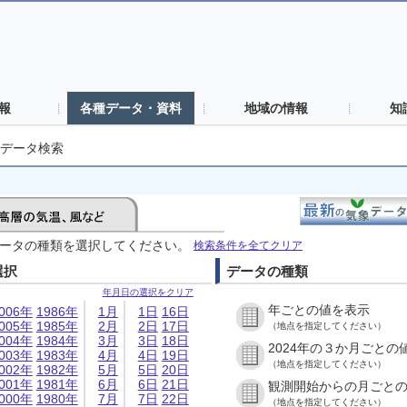
報
各種データ・資料
地域の情報
知
データ検索
ータの種類を選択してください。
検索条件を全てクリア
選択
データの種類
年月日の選択をクリア
年ごとの値を表示
006年
1986年
1月
1日
16日
005年
1985年
2月
2日
17日
（地点を指定してください）
004年
1984年
3月
3日
18日
2024年の３か月ごとの
003年
1983年
4月
4日
19日
（地点を指定してください）
002年
1982年
5月
5日
20日
001年
1981年
6月
6日
21日
観測開始からの月ごと
000年
1980年
7月
7日
22日
（地点を指定してください）