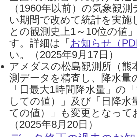
（1960年以前）の気象観
い期間で改めて統計を実施
との観測史上1～10位の値
す。詳細は「
お知らせ（PDF
い。（2025年9月17日）
アメダスの松島観測所（熊本
測データを精査し、降水量
「日最大1時間降水量」の「
しての値）」及び「日降水
ての値）」も変更となって
（2025年8月20日）