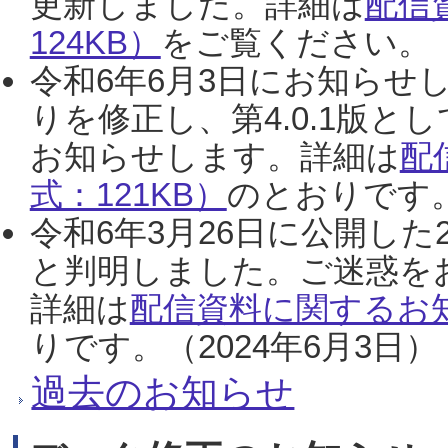
更新しました。詳細は
配信
124KB）
をご覧ください。（2
令和6年6月3日にお知らせし
りを修正し、第4.0.1版
お知らせします。詳細は
配
式：121KB）
のとおりです。
令和6年3月26日に公開した
と判明しました。ご迷惑を
詳細は
配信資料に関するお知
りです。（2024年6月3日）
過去のお知らせ