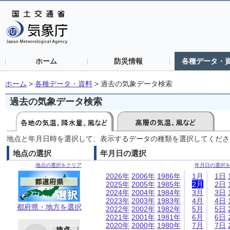
ホーム
防災情報
各種データ・
ホーム
>
各種データ・資料
>
過去の気象データ検索
過去の気象データ検索
地点と年月日時を選択して、表示するデータの種類を選択してくださ
地点の選択
年月日の選択
地点の選択をクリア
年月日の選択
2026年
2006年
1986年
1月
1日
2025年
2005年
1985年
2月
2日
2024年
2004年
1984年
3月
3日
2023年
2003年
1983年
4月
4日
都府県・地方を選択
2022年
2002年
1982年
5月
5日
2021年
2001年
1981年
6月
6日
2020年
2000年
1980年
7月
7日