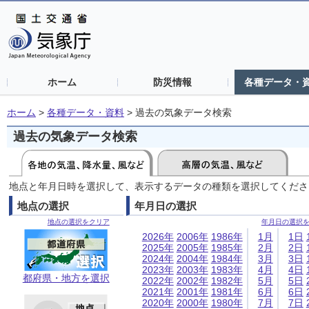
ホーム
防災情報
各種データ・
ホーム
>
各種データ・資料
>
過去の気象データ検索
過去の気象データ検索
地点と年月日時を選択して、表示するデータの種類を選択してくださ
地点の選択
年月日の選択
地点の選択をクリア
年月日の選択
2026年
2006年
1986年
1月
1日
2025年
2005年
1985年
2月
2日
2024年
2004年
1984年
3月
3日
2023年
2003年
1983年
4月
4日
都府県・地方を選択
2022年
2002年
1982年
5月
5日
2021年
2001年
1981年
6月
6日
2020年
2000年
1980年
7月
7日