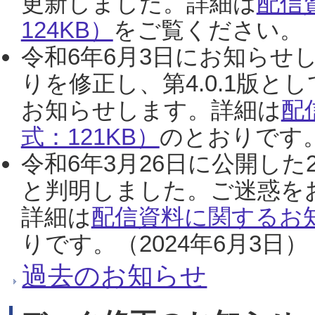
更新しました。詳細は
配信
124KB）
をご覧ください。（2
令和6年6月3日にお知らせし
りを修正し、第4.0.1版
お知らせします。詳細は
配
式：121KB）
のとおりです。
令和6年3月26日に公開した
と判明しました。ご迷惑を
詳細は
配信資料に関するお知
りです。（2024年6月3日）
過去のお知らせ