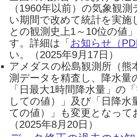
（1960年以前）の気象観
い期間で改めて統計を実施
との観測史上1～10位の値
す。詳細は「
お知らせ（PDF
い。（2025年9月17日）
アメダスの松島観測所（熊本
測データを精査し、降水量
「日最大1時間降水量」の「
しての値）」及び「日降水
ての値）」も変更となって
（2025年8月20日）