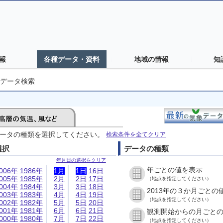
報
各種データ・資料
地域の情報
知
データ検索
ータの種類を選択してください。
検索条件を全てクリア
選択
データの種類
年月日の選択をクリア
年ごとの値を表示
006年
1986年
1月
1日
16日
005年
1985年
2月
2日
17日
（地点を指定してください）
004年
1984年
3月
3日
18日
2013年の３か月ごとの
003年
1983年
4月
4日
19日
（地点を指定してください）
002年
1982年
5月
5日
20日
001年
1981年
6月
6日
21日
観測開始からの月ごと
000年
1980年
7月
7日
22日
（地点を指定してください）