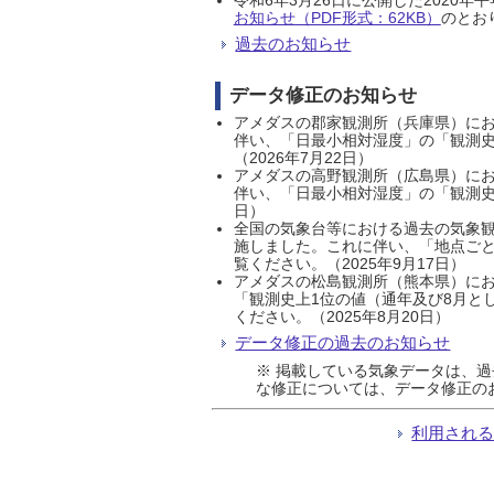
お知らせ（PDF形式：62KB）
のとおり
過去のお知らせ
データ修正のお知らせ
アメダスの郡家観測所（兵庫県）におい
伴い、「日最小相対湿度」の「観測史
（2026年7月22日）
アメダスの高野観測所（広島県）におい
伴い、「日最小相対湿度」の「観測史
日）
全国の気象台等における過去の気象観
施しました。これに伴い、「地点ごと
覧ください。（2025年9月17日）
アメダスの松島観測所（熊本県）にお
「観測史上1位の値（通年及び8月と
ください。（2025年8月20日）
データ修正の過去のお知らせ
※ 掲載している気象データは、
な修正については、データ修正の
利用され