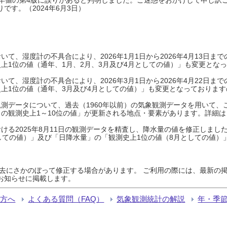
です。（2024年6月3日）
て、湿度計の不具合により、2026年1月1日から2026年4月13日
上1位の値（通年、1月、2月、3月及び4月としての値）」も変更とな
て、湿度計の不具合により、2026年3月1日から2026年4月22日
上1位の値（通年、3月及び4月としての値）」も変更となっておりますので
測データについて、過去（1960年以前）の気象観測データを用いて、
の観測史上1～10位の値」が更新される地点・要素があります。詳細は
ける2025年8月11日の観測データを精査し、降水量の値を修正しまし
しての値）」及び「日降水量」の「観測史上1位の値（8月としての値）
過去にさかのぼって修正する場合があります。 ご利用の際には、最新の掲
お知らせに掲載します。
る方へ
よくある質問（FAQ）
気象観測統計の解説
年・季