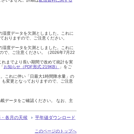
までの湿度データを欠測としました。これに
っておりますので、ご注意ください。
までの湿度データを欠測としました。これに
、ご注意ください。（2026年7月22
これまでより長い期間で改めて統計を実
「
お知らせ（PDF形式:219KB）
」をご
た。これに伴い「日最大1時間降水量」の
」も変更となっておりますので、ご注意
載データをご確認ください。 なお、主
節・各月の天候
平年値ダウンロード
このページのトップへ