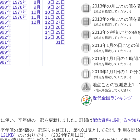
999年
1979年
8月
8日
23日
2013年の月ごとの値を
998年
1978年
9月
9日
24日
997年
1977年
10月
10日
25日
（地点を指定してください）
996年
1976年
11月
11日
26日
2013年の旬ごとの値を
995年
12月
12日
27日
（地点を指定してください）
994年
13日
28日
993年
14日
29日
2013年の半旬ごとの値
992年
15日
30日
（地点を指定してください）
991年
31日
2013年1月の日ごとの
990年
（地点を指定してください）
989年
988年
2013年1月1日の１時
987年
（地点を指定してください）
2013年1月1日の１０
（地点を指定してください）
地点ごとの観測史上1～
（地点を指定してください）
歴代全国ランキング
設に伴い、平年値の一部を更新しました。詳細は
配信資料に関するお知らせ
0年平年値の第4版の一部誤りを修正し、第4.0.1版として公開、利用を
21KB）
のとおりです。（2024年7月11日）
0年平年値の第4版に誤りがあると判明しました。ご迷惑をおかけして申し訳