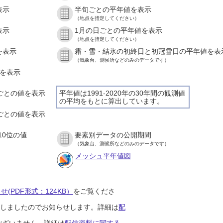
表示
半旬ごとの平年値を表示
（地点を指定してください）
表示
1月の日ごとの平年値を表示
（地点を指定してください）
を表示
霜・雪・結氷の初終日と初冠雪日の平年値を表
（気象台、測候所などのみのデータです）
値を表示
間ごとの値を表示
平年値は1991-2020年の30年間の観測値
の平均をもとに算出しています。
分ごとの値を表示
10位の値
要素別データの公開期間
（気象台、測候所などのみのデータです）
メッシュ平年値図
(PDF形式：124KB）
をご覧くださ
開始しましたのでお知らせします。詳細は
配
ございません。詳細は
配信資料に関する