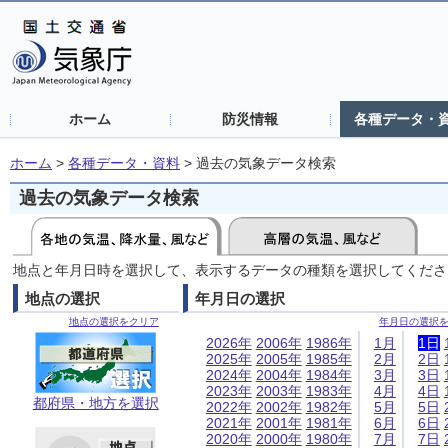
ホーム
防災情報
各種データ・
ホーム
>
各種データ・資料
>
過去の気象データ検索
過去の気象データ検索
地点と年月日時を選択して、表示するデータの種類を選択してくださ
地点の選択
年月日の選択
地点の選択をクリア
年月日の選択
2026年
2006年
1986年
1月
1日
2025年
2005年
1985年
2月
2日
2024年
2004年
1984年
3月
3日
2023年
2003年
1983年
4月
4日
都府県・地方を選択
2022年
2002年
1982年
5月
5日
2021年
2001年
1981年
6月
6日
2020年
2000年
1980年
7月
7日