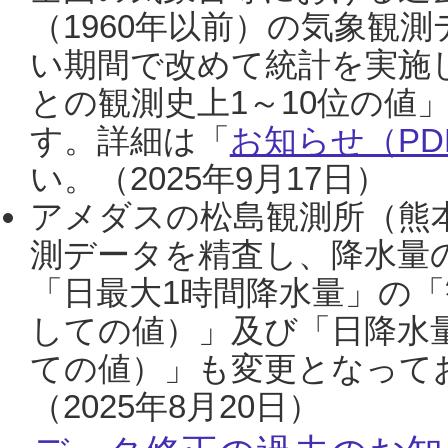
（1960年以前）の気象観
い期間で改めて統計を実施
との観測史上1～10位の値
す。詳細は「
お知らせ（PDF
い。（2025年9月17日）
アメダスの松島観測所（熊本
測データを精査し、降水量
「日最大1時間降水量」の「
しての値）」及び「日降水
ての値）」も変更となって
（2025年8月20日）