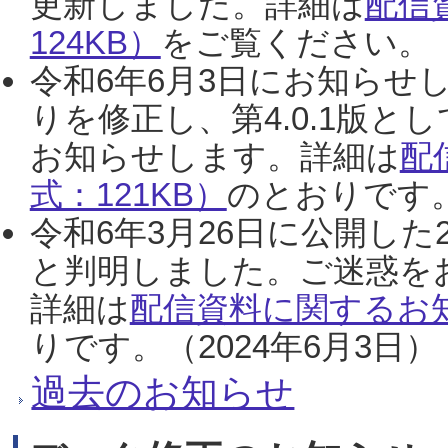
更新しました。詳細は
配信
124KB）
をご覧ください。（2
令和6年6月3日にお知らせし
りを修正し、第4.0.1版
お知らせします。詳細は
配
式：121KB）
のとおりです。
令和6年3月26日に公開した
と判明しました。ご迷惑を
詳細は
配信資料に関するお知
りです。（2024年6月3日）
過去のお知らせ