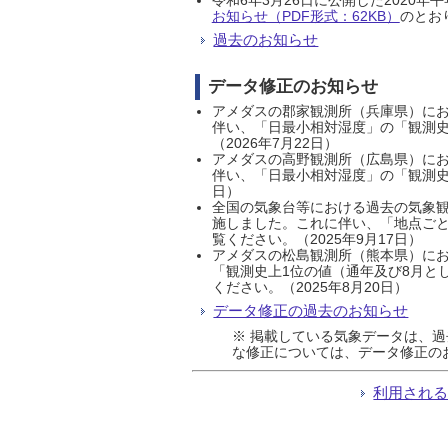
お知らせ（PDF形式：62KB）
のとおり
過去のお知らせ
データ修正のお知らせ
アメダスの郡家観測所（兵庫県）におい
伴い、「日最小相対湿度」の「観測史
（2026年7月22日）
アメダスの高野観測所（広島県）におい
伴い、「日最小相対湿度」の「観測史
日）
全国の気象台等における過去の気象観
施しました。これに伴い、「地点ごと
覧ください。（2025年9月17日）
アメダスの松島観測所（熊本県）にお
「観測史上1位の値（通年及び8月と
ください。（2025年8月20日）
データ修正の過去のお知らせ
※ 掲載している気象データは、
な修正については、データ修正の
利用され