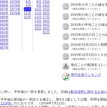
999年
1979年
8月
8日
23日
2015年の月ごとの値を
998年
1978年
9月
9日
24日
997年
1977年
10月
10日
25日
（地点を指定してください）
996年
1976年
11月
11日
26日
2015年の旬ごとの値を
995年
12月
12日
27日
（地点を指定してください）
994年
13日
28日
993年
14日
29日
2015年の半旬ごとの値
992年
15日
30日
（地点を指定してください）
991年
31日
2015年10月の日ごと
990年
（地点を指定してください）
989年
988年
2015年10月2日の１
987年
（地点を指定してください）
2015年10月2日の１
（地点を指定してください）
地点ごとの観測史上1～
（地点を指定してください）
歴代全国ランキング
設に伴い、平年値の一部を更新しました。詳細は
配信資料に関するお知らせ
0年平年値の第4版の一部誤りを修正し、第4.0.1版として公開、利用を
21KB）
のとおりです。（2024年7月11日）
0年平年値の第4版に誤りがあると判明しました。ご迷惑をおかけして申し訳