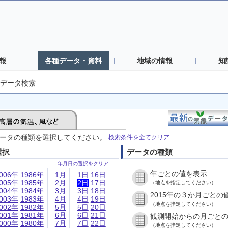
報
各種データ・資料
地域の情報
知
データ検索
ータの種類を選択してください。
検索条件を全てクリア
選択
データの種類
年月日の選択をクリア
年ごとの値を表示
006年
1986年
1月
1日
16日
005年
1985年
2月
2日
17日
（地点を指定してください）
004年
1984年
3月
3日
18日
2015年の３か月ごとの
003年
1983年
4月
4日
19日
（地点を指定してください）
002年
1982年
5月
5日
20日
001年
1981年
6月
6日
21日
観測開始からの月ごと
000年
1980年
7月
7日
22日
（地点を指定してください）