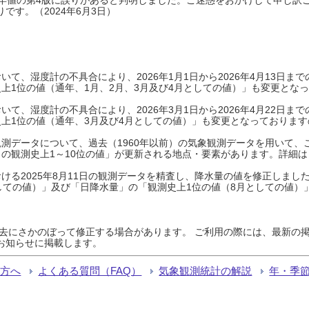
です。（2024年6月3日）
て、湿度計の不具合により、2026年1月1日から2026年4月13日
上1位の値（通年、1月、2月、3月及び4月としての値）」も変更とな
て、湿度計の不具合により、2026年3月1日から2026年4月22日
上1位の値（通年、3月及び4月としての値）」も変更となっておりますので
測データについて、過去（1960年以前）の気象観測データを用いて、
の観測史上1～10位の値」が更新される地点・要素があります。詳細は
ける2025年8月11日の観測データを精査し、降水量の値を修正しまし
しての値）」及び「日降水量」の「観測史上1位の値（8月としての値）
過去にさかのぼって修正する場合があります。 ご利用の際には、最新の掲
お知らせに掲載します。
る方へ
よくある質問（FAQ）
気象観測統計の解説
年・季