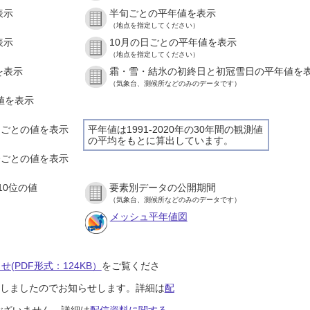
表示
半旬ごとの平年値を表示
（地点を指定してください）
表示
10月の日ごとの平年値を表示
（地点を指定してください）
を表示
霜・雪・結氷の初終日と初冠雪日の平年値を
（気象台、測候所などのみのデータです）
の値を表示
時間ごとの値を表示
平年値は1991-2020年の30年間の観測値
の平均をもとに算出しています。
０分ごとの値を表示
10位の値
要素別データの公開期間
（気象台、測候所などのみのデータです）
メッシュ平年値図
(PDF形式：124KB）
をご覧くださ
開始しましたのでお知らせします。詳細は
配
ございません。詳細は
配信資料に関する