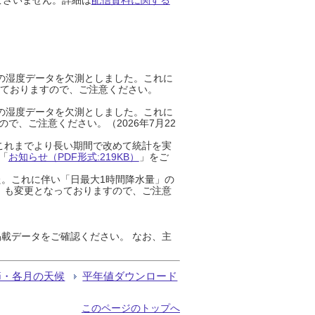
までの湿度データを欠測としました。これに
っておりますので、ご注意ください。
までの湿度データを欠測としました。これに
、ご注意ください。（2026年7月22
これまでより長い期間で改めて統計を実
「
お知らせ（PDF形式:219KB）
」をご
た。これに伴い「日最大1時間降水量」の
」も変更となっておりますので、ご注意
載データをご確認ください。 なお、主
節・各月の天候
平年値ダウンロード
このページのトップへ