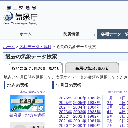
ホーム
防災情報
各種データ・
ホーム
>
各種データ・資料
>
過去の気象データ検索
過去の気象データ検索
地点と年月日時を選択して、表示するデータの種類を選択してくださ
地点の選択
年月日の選択
地点の選択をクリア
年月日の選択
2026年
2006年
1986年
1月
1日
2025年
2005年
1985年
2月
2日
2024年
2004年
1984年
3月
3日
2023年
2003年
1983年
4月
4日
都府県・地方を選択
2022年
2002年
1982年
5月
5日
2021年
2001年
1981年
6月
6日
2020年
2000年
1980年
7月
7日