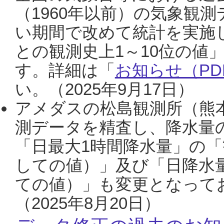
（1960年以前）の気象観
い期間で改めて統計を実施
との観測史上1～10位の値
す。詳細は「
お知らせ（PDF
い。（2025年9月17日）
アメダスの松島観測所（熊本
測データを精査し、降水量
「日最大1時間降水量」の「
しての値）」及び「日降水
ての値）」も変更となって
（2025年8月20日）