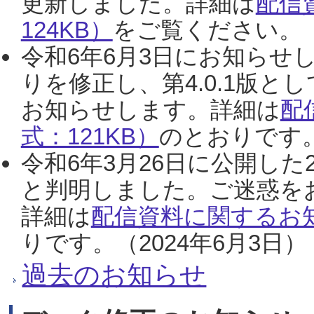
更新しました。詳細は
配信
124KB）
をご覧ください。（2
令和6年6月3日にお知らせし
りを修正し、第4.0.1版
お知らせします。詳細は
配
式：121KB）
のとおりです。
令和6年3月26日に公開した
と判明しました。ご迷惑を
詳細は
配信資料に関するお知
りです。（2024年6月3日）
過去のお知らせ