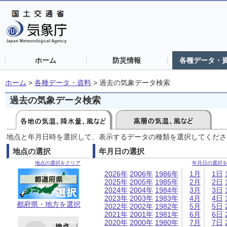
ホーム
防災情報
各種データ・
ホーム
>
各種データ・資料
>
過去の気象データ検索
過去の気象データ検索
地点と年月日時を選択して、表示するデータの種類を選択してくださ
地点の選択
年月日の選択
地点の選択をクリア
年月日の選択
2026年
2006年
1986年
1月
1日
2025年
2005年
1985年
2月
2日
2024年
2004年
1984年
3月
3日
2023年
2003年
1983年
4月
4日
都府県・地方を選択
2022年
2002年
1982年
5月
5日
2021年
2001年
1981年
6月
6日
2020年
2000年
1980年
7月
7日