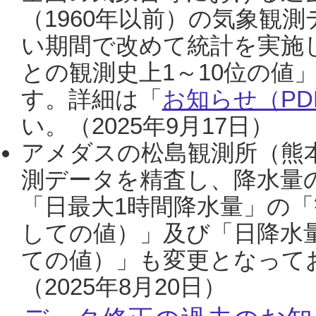
（1960年以前）の気象観
い期間で改めて統計を実施
との観測史上1～10位の値
す。詳細は「
お知らせ（PDF
い。（2025年9月17日）
アメダスの松島観測所（熊本
測データを精査し、降水量
「日最大1時間降水量」の「
しての値）」及び「日降水
ての値）」も変更となって
（2025年8月20日）