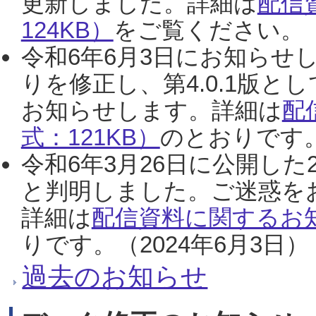
更新しました。詳細は
配信
124KB）
をご覧ください。（2
令和6年6月3日にお知らせし
りを修正し、第4.0.1版
お知らせします。詳細は
配
式：121KB）
のとおりです。
令和6年3月26日に公開した
と判明しました。ご迷惑を
詳細は
配信資料に関するお知
りです。（2024年6月3日）
過去のお知らせ