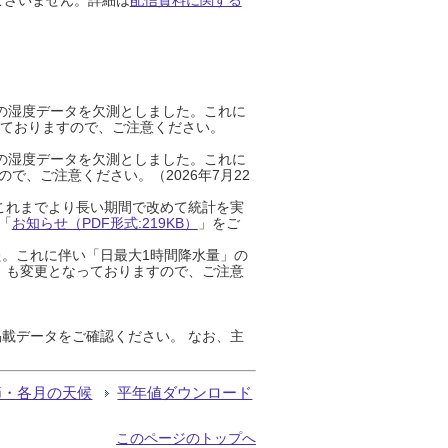
までの湿度データを欠測としました。これに
っておりますので、ご注意ください。
までの湿度データを欠測としました。これに
、ご注意ください。（2026年7月22
これまでより長い期間で改めて統計を実
「
お知らせ（PDF形式:219KB）
」をご
た。これに伴い「日最大1時間降水量」の
」も変更となっておりますので、ご注意
載データをご確認ください。 なお、主
節・各月の天候
平年値ダウンロード
このページのトップへ