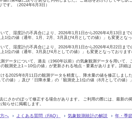
です。（2024年6月3日）
て、湿度計の不具合により、2026年1月1日から2026年4月13日
上1位の値（通年、1月、2月、3月及び4月としての値）」も変更とな
て、湿度計の不具合により、2026年3月1日から2026年4月22日
上1位の値（通年、3月及び4月としての値）」も変更となっておりますので
測データについて、過去（1960年以前）の気象観測データを用いて、
の観測史上1～10位の値」が更新される地点・要素があります。詳細は
ける2025年8月11日の観測データを精査し、降水量の値を修正しまし
しての値）」及び「日降水量」の「観測史上1位の値（8月としての値）
過去にさかのぼって修正する場合があります。 ご利用の際には、最新の掲
お知らせに掲載します。
る方へ
よくある質問（FAQ）
気象観測統計の解説
年・季