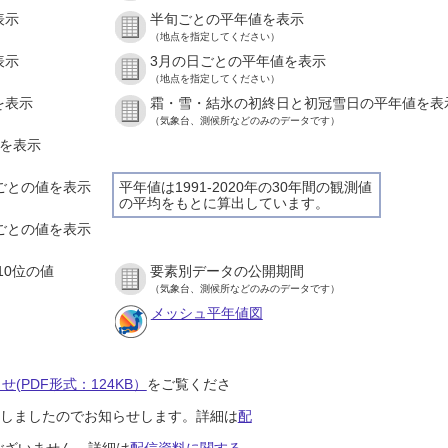
表示
半旬ごとの平年値を表示
（地点を指定してください）
表示
3月の日ごとの平年値を表示
（地点を指定してください）
を表示
霜・雪・結氷の初終日と初冠雪日の平年値を表
（気象台、測候所などのみのデータです）
値を表示
間ごとの値を表示
平年値は1991-2020年の30年間の観測値
の平均をもとに算出しています。
分ごとの値を表示
10位の値
要素別データの公開期間
（気象台、測候所などのみのデータです）
メッシュ平年値図
(PDF形式：124KB）
をご覧くださ
開始しましたのでお知らせします。詳細は
配
ございません。詳細は
配信資料に関する