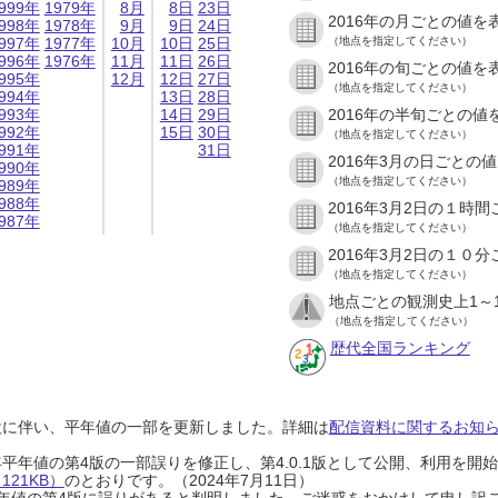
999年
1979年
8月
8日
23日
2016年の月ごとの値を
998年
1978年
9月
9日
24日
997年
1977年
10月
10日
25日
（地点を指定してください）
996年
1976年
11月
11日
26日
2016年の旬ごとの値を
995年
12月
12日
27日
（地点を指定してください）
994年
13日
28日
993年
14日
29日
2016年の半旬ごとの値
992年
15日
30日
（地点を指定してください）
991年
31日
2016年3月の日ごとの
990年
（地点を指定してください）
989年
988年
2016年3月2日の１時
987年
（地点を指定してください）
2016年3月2日の１０
（地点を指定してください）
地点ごとの観測史上1～
（地点を指定してください）
歴代全国ランキング
設に伴い、平年値の一部を更新しました。詳細は
配信資料に関するお知らせ
0年平年値の第4版の一部誤りを修正し、第4.0.1版として公開、利用を
21KB）
のとおりです。（2024年7月11日）
0年平年値の第4版に誤りがあると判明しました。ご迷惑をおかけして申し訳