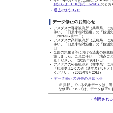
お知らせ（PDF形式：62KB）
のとおり
過去のお知らせ
データ修正のお知らせ
アメダスの郡家観測所（兵庫県）におい
伴い、「日最小相対湿度」の「観測史
（2026年7月22日）
アメダスの高野観測所（広島県）におい
伴い、「日最小相対湿度」の「観測史
日）
全国の気象台等における過去の気象観
施しました。これに伴い、「地点ごと
覧ください。（2025年9月17日）
アメダスの松島観測所（熊本県）にお
「観測史上1位の値（通年及び8月と
ください。（2025年8月20日）
データ修正の過去のお知らせ
※ 掲載している気象データは、
な修正については、データ修正の
利用され