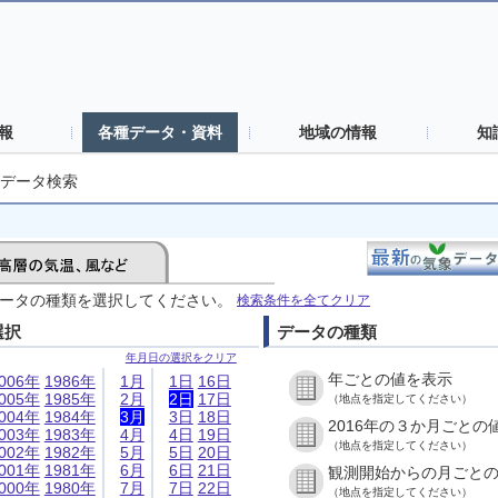
報
各種データ・資料
地域の情報
知
データ検索
ータの種類を選択してください。
検索条件を全てクリア
選択
データの種類
年月日の選択をクリア
年ごとの値を表示
006年
1986年
1月
1日
16日
005年
1985年
2月
2日
17日
（地点を指定してください）
004年
1984年
3月
3日
18日
2016年の３か月ごとの
003年
1983年
4月
4日
19日
（地点を指定してください）
002年
1982年
5月
5日
20日
001年
1981年
6月
6日
21日
観測開始からの月ごと
000年
1980年
7月
7日
22日
（地点を指定してください）