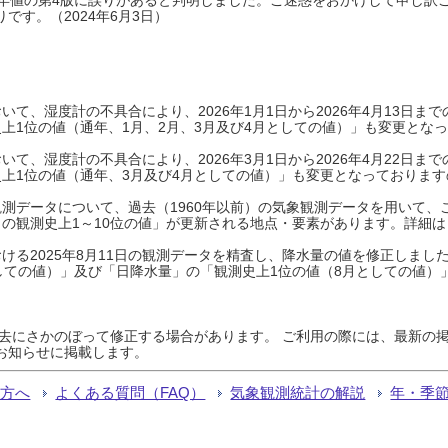
です。（2024年6月3日）
て、湿度計の不具合により、2026年1月1日から2026年4月13日
上1位の値（通年、1月、2月、3月及び4月としての値）」も変更とな
て、湿度計の不具合により、2026年3月1日から2026年4月22日
上1位の値（通年、3月及び4月としての値）」も変更となっておりますので
測データについて、過去（1960年以前）の気象観測データを用いて、
の観測史上1～10位の値」が更新される地点・要素があります。詳細は
ける2025年8月11日の観測データを精査し、降水量の値を修正しまし
しての値）」及び「日降水量」の「観測史上1位の値（8月としての値）
過去にさかのぼって修正する場合があります。 ご利用の際には、最新の掲
お知らせに掲載します。
る方へ
よくある質問（FAQ）
気象観測統計の解説
年・季