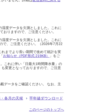
までの湿度データを欠測としました。これに
っておりますので、ご注意ください。
までの湿度データを欠測としました。これに
、ご注意ください。（2026年7月22
これまでより長い期間で改めて統計を実
「
お知らせ（PDF形式:219KB）
」をご
た。これに伴い「日最大1時間降水量」の
」も変更となっておりますので、ご注意
載データをご確認ください。 なお、主
節・各月の天候
平年値ダウンロード
このページのトップへ