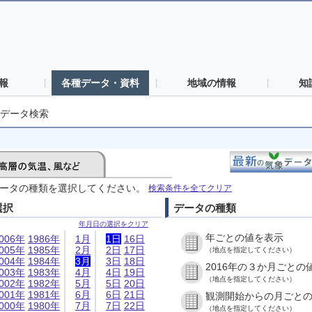
報
各種データ・資料
地域の情報
知
データ検索
ータの種類を選択してください。
検索条件を全てクリア
選択
データの種類
年月日の選択をクリア
年ごとの値を表示
006年
1986年
1月
1日
16日
005年
1985年
2月
2日
17日
（地点を指定してください）
004年
1984年
3月
3日
18日
2016年の３か月ごとの
003年
1983年
4月
4日
19日
（地点を指定してください）
002年
1982年
5月
5日
20日
001年
1981年
6月
6日
21日
観測開始からの月ごと
000年
1980年
7月
7日
22日
（地点を指定してください）