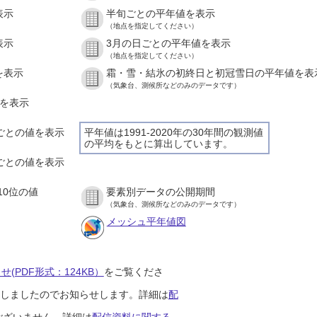
表示
半旬ごとの平年値を表示
（地点を指定してください）
表示
3月の日ごとの平年値を表示
（地点を指定してください）
を表示
霜・雪・結氷の初終日と初冠雪日の平年値を表
（気象台、測候所などのみのデータです）
値を表示
間ごとの値を表示
平年値は1991-2020年の30年間の観測値
の平均をもとに算出しています。
分ごとの値を表示
10位の値
要素別データの公開期間
（気象台、測候所などのみのデータです）
メッシュ平年値図
(PDF形式：124KB）
をご覧くださ
開始しましたのでお知らせします。詳細は
配
ございません。詳細は
配信資料に関する