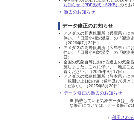
お知らせ（PDF形式：62KB）
のとおり
過去のお知らせ
データ修正のお知らせ
アメダスの郡家観測所（兵庫県）におい
伴い、「日最小相対湿度」の「観測史
（2026年7月22日）
アメダスの高野観測所（広島県）におい
伴い、「日最小相対湿度」の「観測史
日）
全国の気象台等における過去の気象観
施しました。これに伴い、「地点ごと
覧ください。（2025年9月17日）
アメダスの松島観測所（熊本県）にお
「観測史上1位の値（通年及び8月と
ください。（2025年8月20日）
データ修正の過去のお知らせ
※ 掲載している気象データは、
な修正については、データ修正の
利用され