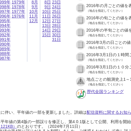
999年
1979年
8月
8日
23日
2016年の月ごとの値を
998年
1978年
9月
9日
24日
997年
1977年
10月
10日
25日
（地点を指定してください）
996年
1976年
11月
11日
26日
2016年の旬ごとの値を
995年
12月
12日
27日
（地点を指定してください）
994年
13日
28日
993年
14日
29日
2016年の半旬ごとの値
992年
15日
30日
（地点を指定してください）
991年
31日
2016年3月の日ごとの
990年
（地点を指定してください）
989年
988年
2016年3月1日の１時
987年
（地点を指定してください）
2016年3月1日の１０
（地点を指定してください）
地点ごとの観測史上1～
（地点を指定してください）
歴代全国ランキング
設に伴い、平年値の一部を更新しました。詳細は
配信資料に関するお知らせ
0年平年値の第4版の一部誤りを修正し、第4.0.1版として公開、利用を
21KB）
のとおりです。（2024年7月11日）
0年平年値の第4版に誤りがあると判明しました。ご迷惑をおかけして申し訳