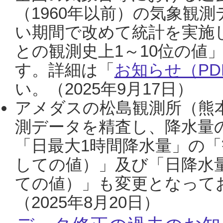
（1960年以前）の気象観
い期間で改めて統計を実施
との観測史上1～10位の値
す。詳細は「
お知らせ（PDF
い。（2025年9月17日）
アメダスの松島観測所（熊本
測データを精査し、降水量
「日最大1時間降水量」の「
しての値）」及び「日降水
ての値）」も変更となって
（2025年8月20日）