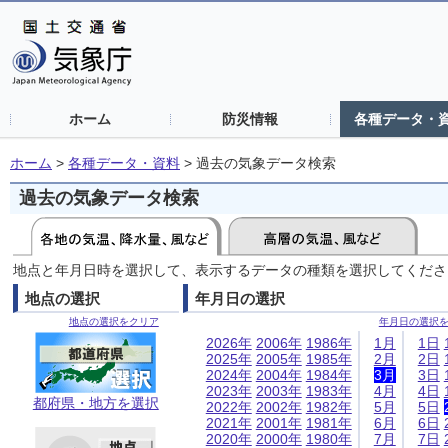
ホーム
防災情報
各種データ・
ホーム
>
各種データ・資料
>
過去の気象データ検索
過去の気象データ検索
地点と年月日時を選択して、表示するデータの種類を選択してくださ
地点の選択
年月日の選択
地点の選択をクリア
年月日の選択
2026年
2006年
1986年
1月
1日
2025年
2005年
1985年
2月
2日
2024年
2004年
1984年
3月
3日
2023年
2003年
1983年
4月
4日
都府県・地方を選択
2022年
2002年
1982年
5月
5日
2021年
2001年
1981年
6月
6日
2020年
2000年
1980年
7月
7日