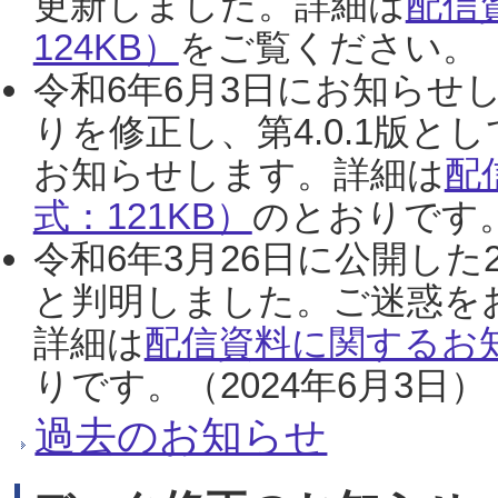
更新しました。詳細は
配信
124KB）
をご覧ください。（2
令和6年6月3日にお知らせし
りを修正し、第4.0.1版
お知らせします。詳細は
配
式：121KB）
のとおりです。
令和6年3月26日に公開した
と判明しました。ご迷惑を
詳細は
配信資料に関するお知
りです。（2024年6月3日）
過去のお知らせ