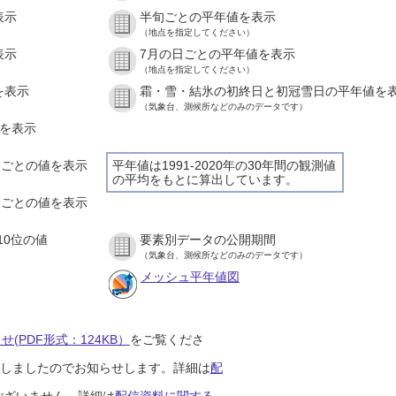
表示
半旬ごとの平年値を表示
（地点を指定してください）
表示
7月の日ごとの平年値を表示
（地点を指定してください）
を表示
霜・雪・結氷の初終日と初冠雪日の平年値を
（気象台、測候所などのみのデータです）
値を表示
時間ごとの値を表示
平年値は1991-2020年の30年間の観測値
の平均をもとに算出しています。
０分ごとの値を表示
10位の値
要素別データの公開期間
（気象台、測候所などのみのデータです）
メッシュ平年値図
(PDF形式：124KB）
をご覧くださ
開始しましたのでお知らせします。詳細は
配
ございません。詳細は
配信資料に関する