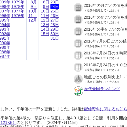
999年
1979年
8月
8日
23日
2016年の月ごとの値を
998年
1978年
9月
9日
24日
997年
1977年
10月
10日
25日
（地点を指定してください）
996年
1976年
11月
11日
26日
2016年の旬ごとの値を
995年
12月
12日
27日
（地点を指定してください）
994年
13日
28日
993年
14日
29日
2016年の半旬ごとの値
992年
15日
30日
（地点を指定してください）
991年
31日
2016年7月の日ごとの
990年
（地点を指定してください）
989年
988年
2016年7月24日の１
987年
（地点を指定してください）
2016年7月24日の１
（地点を指定してください）
地点ごとの観測史上1～
（地点を指定してください）
歴代全国ランキング
設に伴い、平年値の一部を更新しました。詳細は
配信資料に関するお知らせ
0年平年値の第4版の一部誤りを修正し、第4.0.1版として公開、利用を
21KB）
のとおりです。（2024年7月11日）
0年平年値の第4版に誤りがあると判明しました。ご迷惑をおかけして申し訳