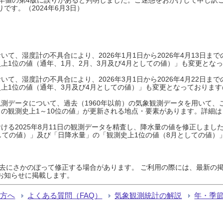
です。（2024年6月3日）
て、湿度計の不具合により、2026年1月1日から2026年4月13日
上1位の値（通年、1月、2月、3月及び4月としての値）」も変更とな
て、湿度計の不具合により、2026年3月1日から2026年4月22日
上1位の値（通年、3月及び4月としての値）」も変更となっておりますので
測データについて、過去（1960年以前）の気象観測データを用いて、
の観測史上1～10位の値」が更新される地点・要素があります。詳細は
ける2025年8月11日の観測データを精査し、降水量の値を修正しまし
しての値）」及び「日降水量」の「観測史上1位の値（8月としての値）
過去にさかのぼって修正する場合があります。 ご利用の際には、最新の掲
お知らせに掲載します。
る方へ
よくある質問（FAQ）
気象観測統計の解説
年・季