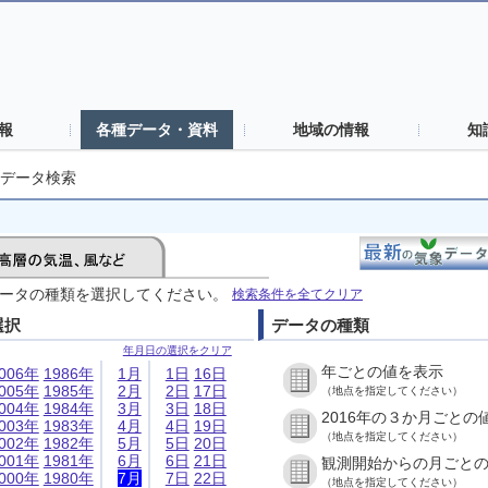
報
各種データ・資料
地域の情報
知
データ検索
ータの種類を選択してください。
検索条件を全てクリア
選択
データの種類
年月日の選択をクリア
年ごとの値を表示
006年
1986年
1月
1日
16日
005年
1985年
2月
2日
17日
（地点を指定してください）
004年
1984年
3月
3日
18日
2016年の３か月ごとの
003年
1983年
4月
4日
19日
（地点を指定してください）
002年
1982年
5月
5日
20日
001年
1981年
6月
6日
21日
観測開始からの月ごと
000年
1980年
7月
7日
22日
（地点を指定してください）