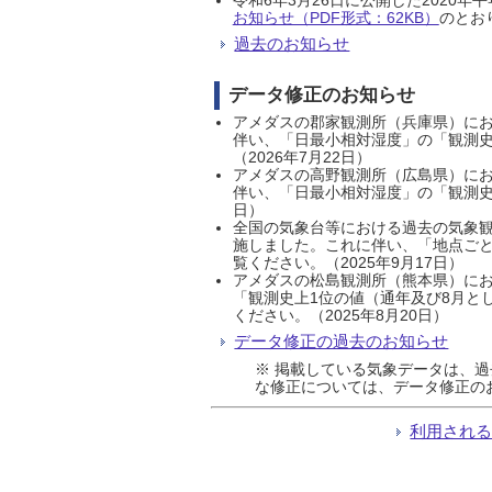
お知らせ（PDF形式：62KB）
のとおり
過去のお知らせ
データ修正のお知らせ
アメダスの郡家観測所（兵庫県）におい
伴い、「日最小相対湿度」の「観測史
（2026年7月22日）
アメダスの高野観測所（広島県）におい
伴い、「日最小相対湿度」の「観測史
日）
全国の気象台等における過去の気象観
施しました。これに伴い、「地点ごと
覧ください。（2025年9月17日）
アメダスの松島観測所（熊本県）にお
「観測史上1位の値（通年及び8月と
ください。（2025年8月20日）
データ修正の過去のお知らせ
※ 掲載している気象データは、
な修正については、データ修正の
利用され