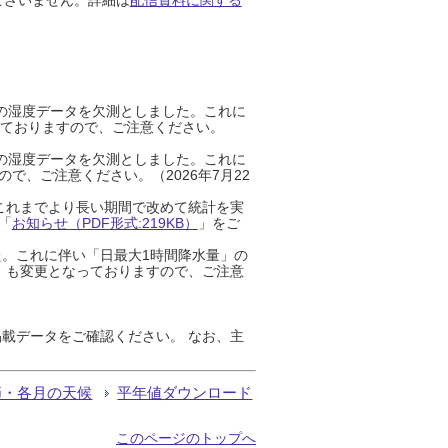
までの湿度データを欠測としました。これに
っておりますので、ご注意ください。
までの湿度データを欠測としました。これに
、ご注意ください。（2026年7月22
これまでより長い期間で改めて統計を実
「
お知らせ（PDF形式:219KB）
」をご
た。これに伴い「日最大1時間降水量」の
」も変更となっておりますので、ご注意
載データをご確認ください。 なお、主
節・各月の天候
平年値ダウンロード
このページのトップへ