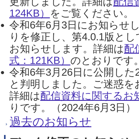
更新しました。詳細は
配信
124KB）
をご覧ください。（2
令和6年6月3日にお知らせし
りを修正し、第4.0.1版
お知らせします。詳細は
配
式：121KB）
のとおりです。
令和6年3月26日に公開した
と判明しました。ご迷惑を
詳細は
配信資料に関するお知
りです。（2024年6月3日）
過去のお知らせ