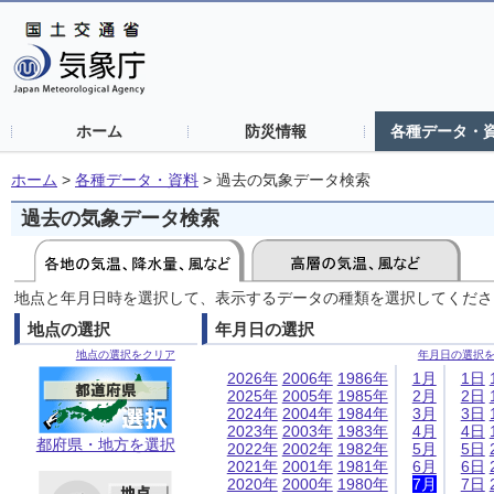
ホーム
防災情報
各種データ・
ホーム
>
各種データ・資料
>
過去の気象データ検索
過去の気象データ検索
地点と年月日時を選択して、表示するデータの種類を選択してくださ
地点の選択
年月日の選択
地点の選択をクリア
年月日の選択
2026年
2006年
1986年
1月
1日
2025年
2005年
1985年
2月
2日
2024年
2004年
1984年
3月
3日
2023年
2003年
1983年
4月
4日
都府県・地方を選択
2022年
2002年
1982年
5月
5日
2021年
2001年
1981年
6月
6日
2020年
2000年
1980年
7月
7日