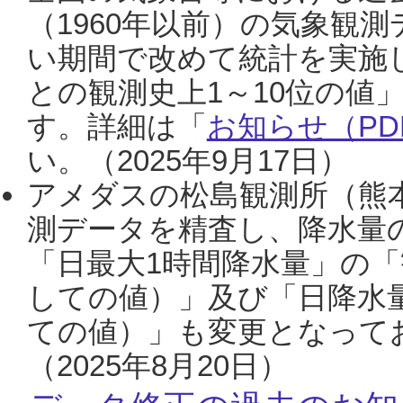
（1960年以前）の気象観
い期間で改めて統計を実施
との観測史上1～10位の値
す。詳細は「
お知らせ（PDF
い。（2025年9月17日）
アメダスの松島観測所（熊本
測データを精査し、降水量
「日最大1時間降水量」の「
しての値）」及び「日降水
ての値）」も変更となって
（2025年8月20日）