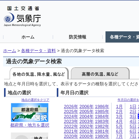
ホーム
防災情報
各種データ・
ホーム
>
各種データ・資料
>
過去の気象データ検索
過去の気象データ検索
地点と年月日時を選択して、表示するデータの種類を選択してくださ
地点の選択
年月日の選択
地点の選択をクリア
年月日の選択
2026年
2006年
1986年
1月
1日
2025年
2005年
1985年
2月
2日
2024年
2004年
1984年
3月
3日
2023年
2003年
1983年
4月
4日
都府県・地方を選択
2022年
2002年
1982年
5月
5日
2021年
2001年
1981年
6月
6日
2020年
2000年
1980年
7月
7日