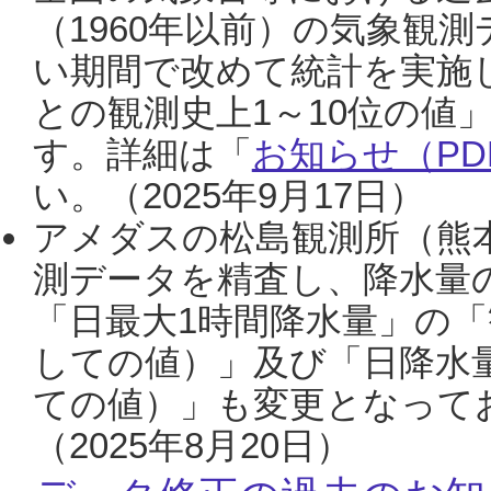
（1960年以前）の気象観
い期間で改めて統計を実施
との観測史上1～10位の値
す。詳細は「
お知らせ（PDF
い。（2025年9月17日）
アメダスの松島観測所（熊本
測データを精査し、降水量
「日最大1時間降水量」の「
しての値）」及び「日降水
ての値）」も変更となって
（2025年8月20日）