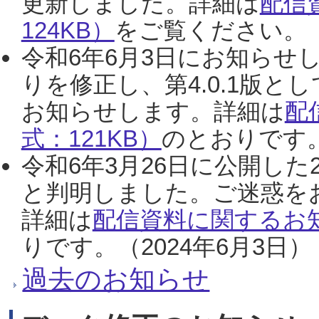
更新しました。詳細は
配信
124KB）
をご覧ください。（2
令和6年6月3日にお知らせし
りを修正し、第4.0.1版
お知らせします。詳細は
配
式：121KB）
のとおりです。
令和6年3月26日に公開した
と判明しました。ご迷惑を
詳細は
配信資料に関するお知
りです。（2024年6月3日）
過去のお知らせ