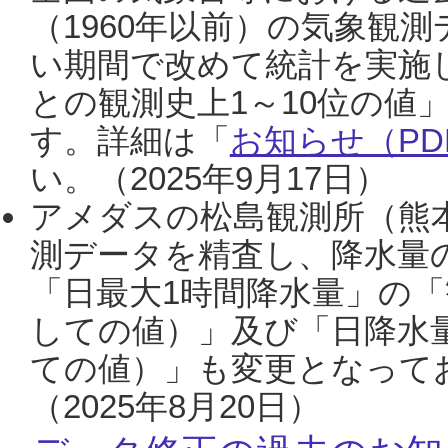
（1960年以前）の気象観
い期間で改めて統計を実施
との観測史上1～10位の値
す。詳細は「
お知らせ（PDF
い。（2025年9月17日）
アメダスの松島観測所（熊本
測データを精査し、降水量
「日最大1時間降水量」の「
しての値）」及び「日降水
ての値）」も変更となって
（2025年8月20日）