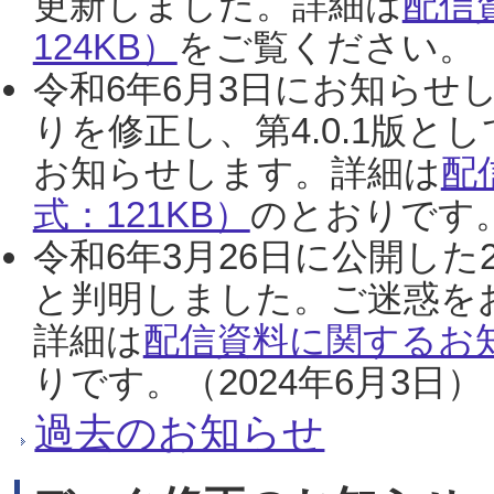
更新しました。詳細は
配信
124KB）
をご覧ください。（2
令和6年6月3日にお知らせし
りを修正し、第4.0.1版
お知らせします。詳細は
配
式：121KB）
のとおりです。
令和6年3月26日に公開した
と判明しました。ご迷惑を
詳細は
配信資料に関するお知
りです。（2024年6月3日）
過去のお知らせ