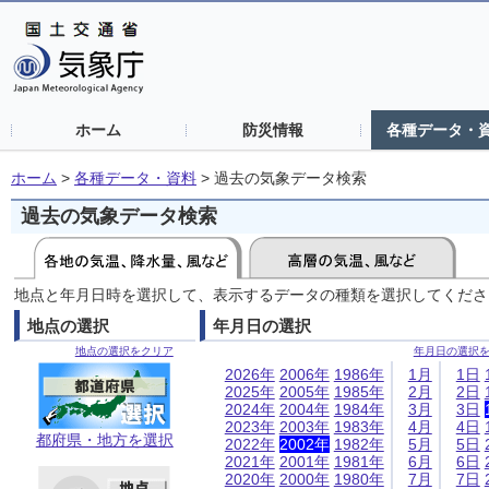
ホーム
防災情報
各種データ・
ホーム
>
各種データ・資料
>
過去の気象データ検索
過去の気象データ検索
地点と年月日時を選択して、表示するデータの種類を選択してくださ
地点の選択
年月日の選択
地点の選択をクリア
年月日の選択
2026年
2006年
1986年
1月
1日
2025年
2005年
1985年
2月
2日
2024年
2004年
1984年
3月
3日
2023年
2003年
1983年
4月
4日
都府県・地方を選択
2022年
2002年
1982年
5月
5日
2021年
2001年
1981年
6月
6日
2020年
2000年
1980年
7月
7日