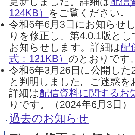
更新しました。詳細は
配信
124KB）
をご覧ください。（2
令和6年6月3日にお知らせし
りを修正し、第4.0.1版
お知らせします。詳細は
配
式：121KB）
のとおりです。
令和6年3月26日に公開した
と判明しました。ご迷惑を
詳細は
配信資料に関するお知
りです。（2024年6月3日）
過去のお知らせ