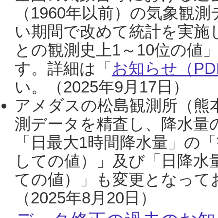
（1960年以前）の気象観
い期間で改めて統計を実施
との観測史上1～10位の値
す。詳細は「
お知らせ（PDF
い。（2025年9月17日）
アメダスの松島観測所（熊本
測データを精査し、降水量
「日最大1時間降水量」の「
しての値）」及び「日降水
ての値）」も変更となって
（2025年8月20日）