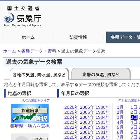
ホーム
防災情報
各種データ・
ホーム
>
各種データ・資料
>
過去の気象データ検索
過去の気象データ検索
地点と年月日時を選択して、表示するデータの種類を選択してくださ
地点の選択
年月日の選択
地点の選択をクリア
年月日の選択
2026年
2006年
1986年
1月
1日
2025年
2005年
1985年
2月
2日
2024年
2004年
1984年
3月
3日
2023年
2003年
1983年
4月
4日
都府県・地方を選択
2022年
2002年
1982年
5月
5日
2021年
2001年
1981年
6月
6日
2020年
2000年
1980年
7月
7日