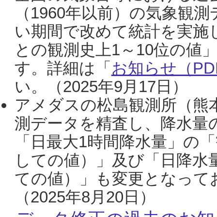
（1960年以前）の気象観
い期間で改めて統計を実施
との観測史上1～10位の値
す。詳細は「
お知らせ（PDF
い。（2025年9月17日）
アメダスの松島観測所（熊本
測データを精査し、降水量
「日最大1時間降水量」の「
しての値）」及び「日降水
ての値）」も変更となって
（2025年8月20日）