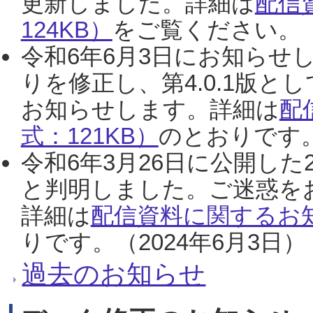
更新しました。詳細は
配信
124KB）
をご覧ください。（2
令和6年6月3日にお知らせし
りを修正し、第4.0.1版
お知らせします。詳細は
配
式：121KB）
のとおりです。
令和6年3月26日に公開した
と判明しました。ご迷惑を
詳細は
配信資料に関するお知
りです。（2024年6月3日）
過去のお知らせ