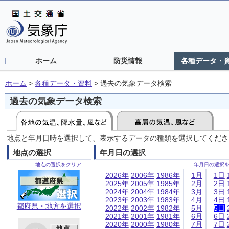
ホーム
防災情報
各種データ・
ホーム
>
各種データ・資料
>
過去の気象データ検索
過去の気象データ検索
地点と年月日時を選択して、表示するデータの種類を選択してくださ
地点の選択
年月日の選択
地点の選択をクリア
年月日の選択
2026年
2006年
1986年
1月
1日
2025年
2005年
1985年
2月
2日
2024年
2004年
1984年
3月
3日
2023年
2003年
1983年
4月
4日
都府県・地方を選択
2022年
2002年
1982年
5月
5日
2021年
2001年
1981年
6月
6日
2020年
2000年
1980年
7月
7日