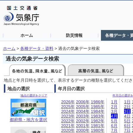
ホーム
防災情報
各種データ・
ホーム
>
各種データ・資料
>
過去の気象データ検索
過去の気象データ検索
地点と年月日時を選択して、表示するデータの種類を選択してくださ
地点の選択
年月日の選択
地点の選択をクリア
年月日の選択
2026年
2006年
1986年
1月
1日
2025年
2005年
1985年
2月
2日
2024年
2004年
1984年
3月
3日
2023年
2003年
1983年
4月
4日
都府県・地方を選択
2022年
2002年
1982年
5月
5日
2021年
2001年
1981年
6月
6日
2020年
2000年
1980年
7月
7日