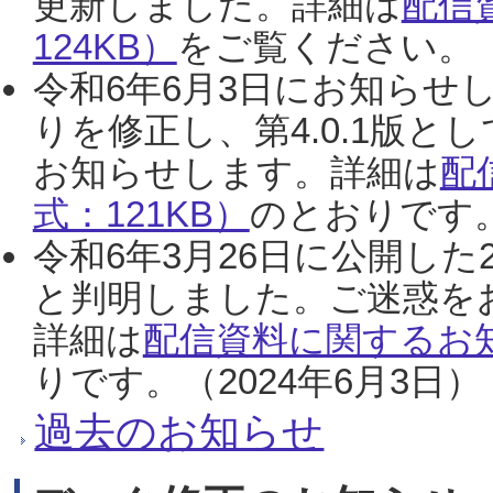
更新しました。詳細は
配信
124KB）
をご覧ください。（2
令和6年6月3日にお知らせし
りを修正し、第4.0.1版
お知らせします。詳細は
配
式：121KB）
のとおりです。
令和6年3月26日に公開した
と判明しました。ご迷惑を
詳細は
配信資料に関するお知
りです。（2024年6月3日）
過去のお知らせ