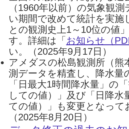
（1960年以前）の気象観
い期間で改めて統計を実施
との観測史上1～10位の値
す。詳細は「
お知らせ（PDF
い。（2025年9月17日）
アメダスの松島観測所（熊本
測データを精査し、降水量
「日最大1時間降水量」の「
しての値）」及び「日降水
ての値）」も変更となって
（2025年8月20日）