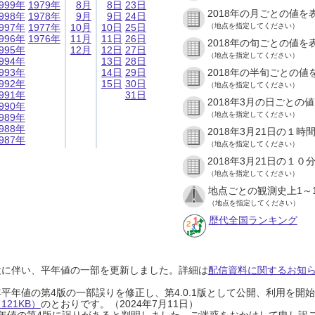
999年
1979年
8月
8日
23日
2018年の月ごとの値を
998年
1978年
9月
9日
24日
997年
1977年
10月
10日
25日
（地点を指定してください）
996年
1976年
11月
11日
26日
2018年の旬ごとの値を
995年
12月
12日
27日
（地点を指定してください）
994年
13日
28日
993年
14日
29日
2018年の半旬ごとの値
992年
15日
30日
（地点を指定してください）
991年
31日
2018年3月の日ごとの
990年
（地点を指定してください）
989年
988年
2018年3月21日の１
987年
（地点を指定してください）
2018年3月21日の１
（地点を指定してください）
地点ごとの観測史上1～
（地点を指定してください）
歴代全国ランキング
設に伴い、平年値の一部を更新しました。詳細は
配信資料に関するお知らせ
0年平年値の第4版の一部誤りを修正し、第4.0.1版として公開、利用を
21KB）
のとおりです。（2024年7月11日）
0年平年値の第4版に誤りがあると判明しました。ご迷惑をおかけして申し訳