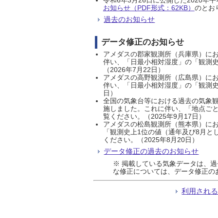
お知らせ（PDF形式：62KB）
のとおり
過去のお知らせ
データ修正のお知らせ
アメダスの郡家観測所（兵庫県）におい
伴い、「日最小相対湿度」の「観測史
（2026年7月22日）
アメダスの高野観測所（広島県）におい
伴い、「日最小相対湿度」の「観測史
日）
全国の気象台等における過去の気象観
施しました。これに伴い、「地点ごと
覧ください。（2025年9月17日）
アメダスの松島観測所（熊本県）にお
「観測史上1位の値（通年及び8月と
ください。（2025年8月20日）
データ修正の過去のお知らせ
※ 掲載している気象データは、
な修正については、データ修正の
利用され