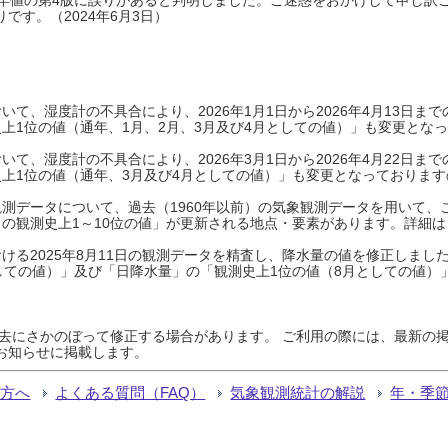
です。（2024年6月3日）
て、湿度計の不具合により、2026年1月1日から2026年4月13日
上1位の値（通年、1月、2月、3月及び4月としての値）」も変更とな
て、湿度計の不具合により、2026年3月1日から2026年4月22日
上1位の値（通年、3月及び4月としての値）」も変更となっておりますので
測データについて、過去（1960年以前）の気象観測データを用いて、
の観測史上1～10位の値」が更新される地点・要素があります。詳細は
ける2025年8月11日の観測データを精査し、降水量の値を修正しまし
しての値）」及び「日降水量」の「観測史上1位の値（8月としての値）
過去にさかのぼって修正する場合があります。 ご利用の際には、最新の掲
お知らせに掲載します。
る方へ
よくある質問（FAQ）
気象観測統計の解説
年・季