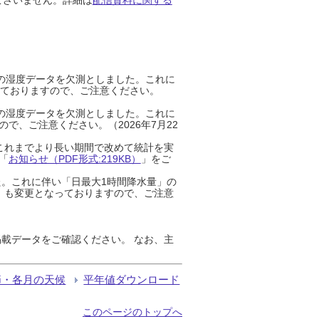
までの湿度データを欠測としました。これに
っておりますので、ご注意ください。
までの湿度データを欠測としました。これに
、ご注意ください。（2026年7月22
これまでより長い期間で改めて統計を実
「
お知らせ（PDF形式:219KB）
」をご
た。これに伴い「日最大1時間降水量」の
」も変更となっておりますので、ご注意
載データをご確認ください。 なお、主
節・各月の天候
平年値ダウンロード
このページのトップへ