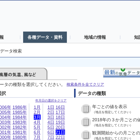
報
各種データ・資料
地域の情報
知
データ検索
ータの種類を選択してください。
検索条件を全てクリア
選択
データの種類
年月日の選択をクリア
年ごとの値を表示
006年
1986年
1月
1日
16日
005年
1985年
2月
2日
17日
（地点を指定してください）
004年
1984年
3月
3日
18日
2018年の３か月ごとの
003年
1983年
4月
4日
19日
（地点を指定してください）
002年
1982年
5月
5日
20日
001年
1981年
6月
6日
21日
観測開始からの月ごと
000年
1980年
7月
7日
22日
（地点を指定してください）