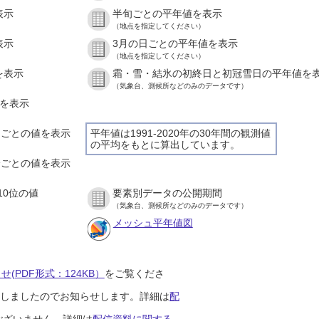
表示
半旬ごとの平年値を表示
（地点を指定してください）
表示
3月の日ごとの平年値を表示
（地点を指定してください）
を表示
霜・雪・結氷の初終日と初冠雪日の平年値を
（気象台、測候所などのみのデータです）
値を表示
時間ごとの値を表示
平年値は1991-2020年の30年間の観測値
の平均をもとに算出しています。
０分ごとの値を表示
10位の値
要素別データの公開期間
（気象台、測候所などのみのデータです）
メッシュ平年値図
(PDF形式：124KB）
をご覧くださ
開始しましたのでお知らせします。詳細は
配
ございません。詳細は
配信資料に関する