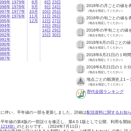
999年
1979年
8月
8日
23日
2018年の月ごとの値を
998年
1978年
9月
9日
24日
997年
1977年
10月
10日
25日
（地点を指定してください）
996年
1976年
11月
11日
26日
2018年の旬ごとの値を
995年
12月
12日
27日
（地点を指定してください）
994年
13日
28日
993年
14日
29日
2018年の半旬ごとの値
992年
15日
30日
（地点を指定してください）
991年
2018年6月の日ごとの
990年
（地点を指定してください）
989年
988年
2018年6月21日の１
987年
（地点を指定してください）
2018年6月21日の１
（地点を指定してください）
地点ごとの観測史上1～
（地点を指定してください）
歴代全国ランキング
設に伴い、平年値の一部を更新しました。詳細は
配信資料に関するお知らせ
0年平年値の第4版の一部誤りを修正し、第4.0.1版として公開、利用を
21KB）
のとおりです。（2024年7月11日）
0年平年値の第4版に誤りがあると判明しました。ご迷惑をおかけして申し訳