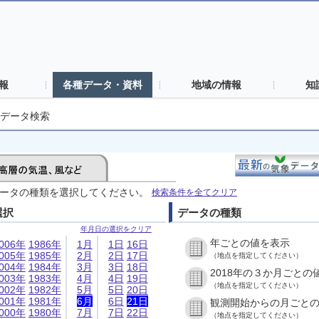
報
各種データ・資料
地域の情報
知
データ検索
ータの種類を選択してください。
検索条件を全てクリア
選択
データの種類
年月日の選択をクリア
年ごとの値を表示
006年
1986年
1月
1日
16日
005年
1985年
2月
2日
17日
（地点を指定してください）
004年
1984年
3月
3日
18日
2018年の３か月ごとの
003年
1983年
4月
4日
19日
（地点を指定してください）
002年
1982年
5月
5日
20日
001年
1981年
6月
6日
21日
観測開始からの月ごと
000年
1980年
7月
7日
22日
（地点を指定してください）