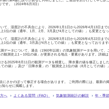
です。（2024年6月3日）
て、湿度計の不具合により、2026年1月1日から2026年4月13日
上1位の値（通年、1月、2月、3月及び4月としての値）」も変更とな
て、湿度計の不具合により、2026年3月1日から2026年4月22日
上1位の値（通年、3月及び4月としての値）」も変更となっておりますので
測データについて、過去（1960年以前）の気象観測データを用いて、
の観測史上1～10位の値」が更新される地点・要素があります。詳細は
ける2025年8月11日の観測データを精査し、降水量の値を修正しまし
しての値）」及び「日降水量」の「観測史上1位の値（8月としての値）
過去にさかのぼって修正する場合があります。 ご利用の際には、最新の掲
お知らせに掲載します。
る方へ
よくある質問（FAQ）
気象観測統計の解説
年・季