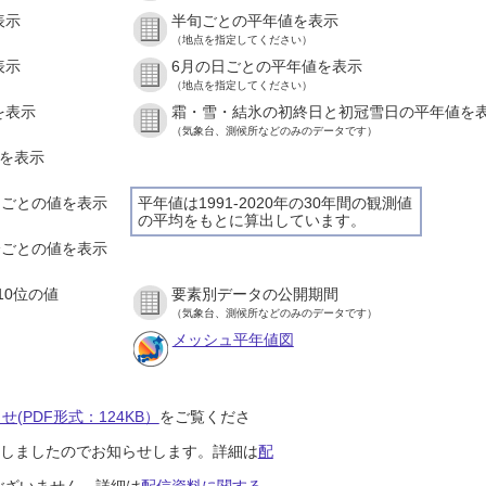
表示
半旬ごとの平年値を表示
（地点を指定してください）
表示
6月の日ごとの平年値を表示
（地点を指定してください）
を表示
霜・雪・結氷の初終日と初冠雪日の平年値を
（気象台、測候所などのみのデータです）
値を表示
時間ごとの値を表示
平年値は1991-2020年の30年間の観測値
の平均をもとに算出しています。
０分ごとの値を表示
10位の値
要素別データの公開期間
（気象台、測候所などのみのデータです）
メッシュ平年値図
(PDF形式：124KB）
をご覧くださ
開始しましたのでお知らせします。詳細は
配
ございません。詳細は
配信資料に関する