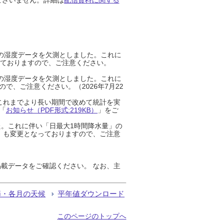
までの湿度データを欠測としました。これに
っておりますので、ご注意ください。
までの湿度データを欠測としました。これに
、ご注意ください。（2026年7月22
これまでより長い期間で改めて統計を実
「
お知らせ（PDF形式:219KB）
」をご
た。これに伴い「日最大1時間降水量」の
」も変更となっておりますので、ご注意
載データをご確認ください。 なお、主
節・各月の天候
平年値ダウンロード
このページのトップへ