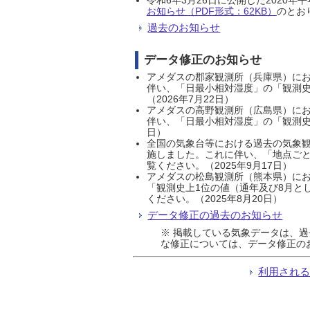
お知らせ（PDF形式：62KB）
のとおり
過去のお知らせ
データ修正のお知らせ
アメダスの郡家観測所（兵庫県）におい
伴い、「日最小相対湿度」の「観測史
（2026年7月22日）
アメダスの高野観測所（広島県）におい
伴い、「日最小相対湿度」の「観測史
日）
全国の気象台等における過去の気象観
施しました。これに伴い、「地点ごと
覧ください。（2025年9月17日）
アメダスの松島観測所（熊本県）にお
「観測史上1位の値（通年及び8月と
ください。（2025年8月20日）
データ修正の過去のお知らせ
※ 掲載している気象データは、
な修正については、データ修正の
利用され