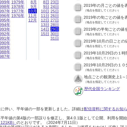
999年
1979年
8月
8日
23日
2019年の月ごとの値を
998年
1978年
9月
9日
24日
997年
1977年
10月
10日
25日
（地点を指定してください）
996年
1976年
11月
11日
26日
2019年の旬ごとの値を
995年
12月
12日
27日
（地点を指定してください）
994年
13日
28日
993年
14日
29日
2019年の半旬ごとの値
992年
15日
30日
（地点を指定してください）
991年
31日
2019年10月の日ごと
990年
（地点を指定してください）
989年
988年
2019年10月29日の
987年
（地点を指定してください）
2019年10月29日の
（地点を指定してください）
地点ごとの観測史上1～
（地点を指定してください）
歴代全国ランキング
設に伴い、平年値の一部を更新しました。詳細は
配信資料に関するお知らせ
0年平年値の第4版の一部誤りを修正し、第4.0.1版として公開、利用を
21KB）
のとおりです。（2024年7月11日）
0年平年値の第4版に誤りがあると判明しました。ご迷惑をおかけして申し訳