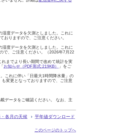
までの湿度データを欠測としました。これに
っておりますので、ご注意ください。
までの湿度データを欠測としました。これに
、ご注意ください。（2026年7月22
これまでより長い期間で改めて統計を実
「
お知らせ（PDF形式:219KB）
」をご
た。これに伴い「日最大1時間降水量」の
」も変更となっておりますので、ご注意
載データをご確認ください。 なお、主
節・各月の天候
平年値ダウンロード
このページのトップへ