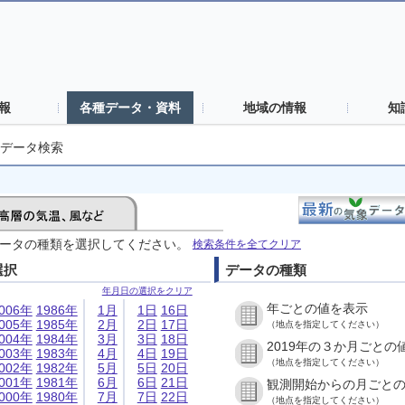
報
各種データ・資料
地域の情報
知
データ検索
ータの種類を選択してください。
検索条件を全てクリア
選択
データの種類
年月日の選択をクリア
年ごとの値を表示
006年
1986年
1月
1日
16日
005年
1985年
2月
2日
17日
（地点を指定してください）
004年
1984年
3月
3日
18日
2019年の３か月ごとの
003年
1983年
4月
4日
19日
（地点を指定してください）
002年
1982年
5月
5日
20日
001年
1981年
6月
6日
21日
観測開始からの月ごと
000年
1980年
7月
7日
22日
（地点を指定してください）