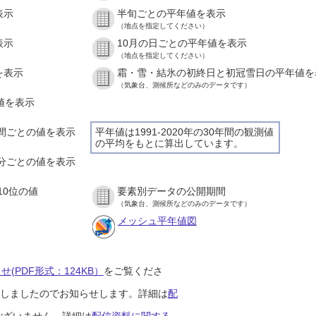
表示
半旬ごとの平年値を表示
（地点を指定してください）
表示
10月の日ごとの平年値を表示
（地点を指定してください）
を表示
霜・雪・結氷の初終日と初冠雪日の平年値を
（気象台、測候所などのみのデータです）
の値を表示
１時間ごとの値を表示
平年値は1991-2020年の30年間の観測値
の平均をもとに算出しています。
１０分ごとの値を表示
10位の値
要素別データの公開期間
（気象台、測候所などのみのデータです）
メッシュ平年値図
(PDF形式：124KB）
をご覧くださ
開始しましたのでお知らせします。詳細は
配
ございません。詳細は
配信資料に関する