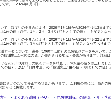
です。（2024年6月3日）
て、湿度計の不具合により、2026年1月1日から2026年4月13日
上1位の値（通年、1月、2月、3月及び4月としての値）」も変更とな
て、湿度計の不具合により、2026年3月1日から2026年4月22日
上1位の値（通年、3月及び4月としての値）」も変更となっておりますので
測データについて、過去（1960年以前）の気象観測データを用いて、
の観測史上1～10位の値」が更新される地点・要素があります。詳細は
ける2025年8月11日の観測データを精査し、降水量の値を修正しまし
しての値）」及び「日降水量」の「観測史上1位の値（8月としての値）
過去にさかのぼって修正する場合があります。 ご利用の際には、最新の掲
お知らせに掲載します。
る方へ
よくある質問（FAQ）
気象観測統計の解説
年・季