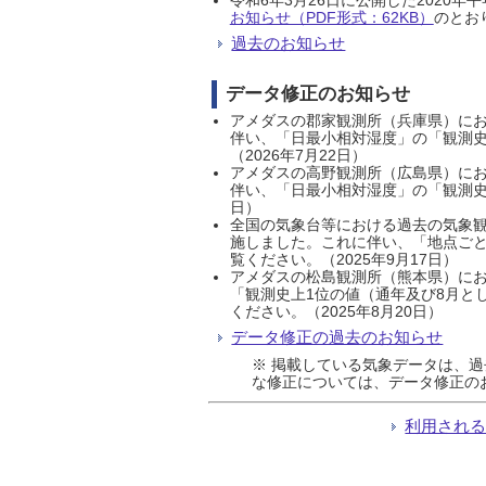
お知らせ（PDF形式：62KB）
のとおり
過去のお知らせ
データ修正のお知らせ
アメダスの郡家観測所（兵庫県）におい
伴い、「日最小相対湿度」の「観測史
（2026年7月22日）
アメダスの高野観測所（広島県）におい
伴い、「日最小相対湿度」の「観測史
日）
全国の気象台等における過去の気象観
施しました。これに伴い、「地点ごと
覧ください。（2025年9月17日）
アメダスの松島観測所（熊本県）にお
「観測史上1位の値（通年及び8月と
ください。（2025年8月20日）
データ修正の過去のお知らせ
※ 掲載している気象データは、
な修正については、データ修正の
利用され