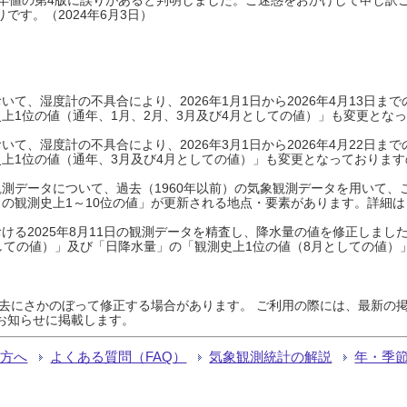
です。（2024年6月3日）
て、湿度計の不具合により、2026年1月1日から2026年4月13日
上1位の値（通年、1月、2月、3月及び4月としての値）」も変更とな
て、湿度計の不具合により、2026年3月1日から2026年4月22日
上1位の値（通年、3月及び4月としての値）」も変更となっておりますので
測データについて、過去（1960年以前）の気象観測データを用いて、
の観測史上1～10位の値」が更新される地点・要素があります。詳細は
ける2025年8月11日の観測データを精査し、降水量の値を修正しまし
しての値）」及び「日降水量」の「観測史上1位の値（8月としての値）
過去にさかのぼって修正する場合があります。 ご利用の際には、最新の掲
お知らせに掲載します。
る方へ
よくある質問（FAQ）
気象観測統計の解説
年・季