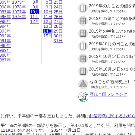
999年
1979年
8月
8日
23日
2019年の月ごとの値を
998年
1978年
9月
9日
24日
997年
1977年
10月
10日
25日
（地点を指定してください）
996年
1976年
11月
11日
26日
2019年の旬ごとの値を
995年
12月
12日
27日
（地点を指定してください）
994年
13日
28日
993年
14日
29日
2019年の半旬ごとの値
992年
15日
30日
（地点を指定してください）
991年
31日
2019年10月の日ごと
990年
（地点を指定してください）
989年
988年
2019年10月14日の
987年
（地点を指定してください）
2019年10月14日の
（地点を指定してください）
地点ごとの観測史上1～
（地点を指定してください）
歴代全国ランキング
設に伴い、平年値の一部を更新しました。詳細は
配信資料に関するお知らせ
0年平年値の第4版の一部誤りを修正し、第4.0.1版として公開、利用を
21KB）
のとおりです。（2024年7月11日）
0年平年値の第4版に誤りがあると判明しました。ご迷惑をおかけして申し訳