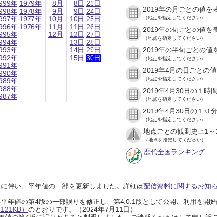
999年
1979年
8月
8日
23日
2019年の月ごとの値を
998年
1978年
9月
9日
24日
997年
1977年
10月
10日
25日
（地点を指定してください）
996年
1976年
11月
11日
26日
2019年の旬ごとの値を
995年
12月
12日
27日
（地点を指定してください）
994年
13日
28日
993年
14日
29日
2019年の半旬ごとの値
992年
15日
30日
（地点を指定してください）
991年
2019年4月の日ごとの
990年
（地点を指定してください）
989年
988年
2019年4月30日の１
987年
（地点を指定してください）
2019年4月30日の１
（地点を指定してください）
地点ごとの観測史上1～
（地点を指定してください）
歴代全国ランキング
設に伴い、平年値の一部を更新しました。詳細は
配信資料に関するお知らせ
0年平年値の第4版の一部誤りを修正し、第4.0.1版として公開、利用を
21KB）
のとおりです。（2024年7月11日）
0年平年値の第4版に誤りがあると判明しました。ご迷惑をおかけして申し訳