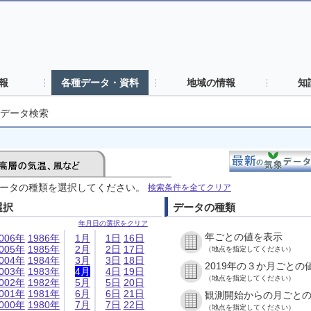
報
各種データ・資料
地域の情報
知
データ検索
ータの種類を選択してください。
検索条件を全てクリア
選択
データの種類
年月日の選択をクリア
年ごとの値を表示
006年
1986年
1月
1日
16日
005年
1985年
2月
2日
17日
（地点を指定してください）
004年
1984年
3月
3日
18日
2019年の３か月ごとの
003年
1983年
4月
4日
19日
（地点を指定してください）
002年
1982年
5月
5日
20日
001年
1981年
6月
6日
21日
観測開始からの月ごと
000年
1980年
7月
7日
22日
（地点を指定してください）