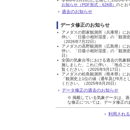
お知らせ（PDF形式：62KB）
のとおり
過去のお知らせ
データ修正のお知らせ
アメダスの郡家観測所（兵庫県）におい
伴い、「日最小相対湿度」の「観測史
（2026年7月22日）
アメダスの高野観測所（広島県）におい
伴い、「日最小相対湿度」の「観測史
日）
全国の気象台等における過去の気象観
施しました。これに伴い、「地点ごと
覧ください。（2025年9月17日）
アメダスの松島観測所（熊本県）にお
「観測史上1位の値（通年及び8月と
ください。（2025年8月20日）
データ修正の過去のお知らせ
※ 掲載している気象データは、
な修正については、データ修正の
利用され