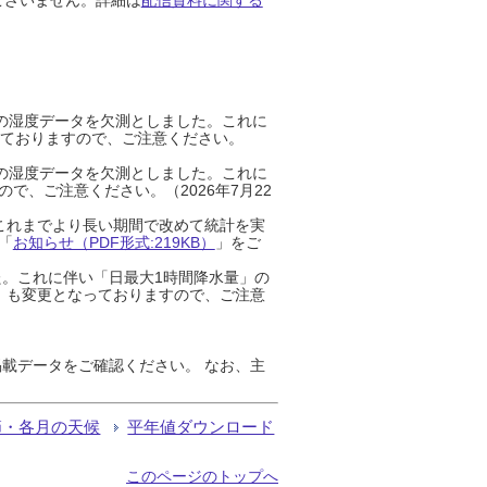
までの湿度データを欠測としました。これに
っておりますので、ご注意ください。
までの湿度データを欠測としました。これに
、ご注意ください。（2026年7月22
これまでより長い期間で改めて統計を実
「
お知らせ（PDF形式:219KB）
」をご
た。これに伴い「日最大1時間降水量」の
」も変更となっておりますので、ご注意
載データをご確認ください。 なお、主
節・各月の天候
平年値ダウンロード
このページのトップへ