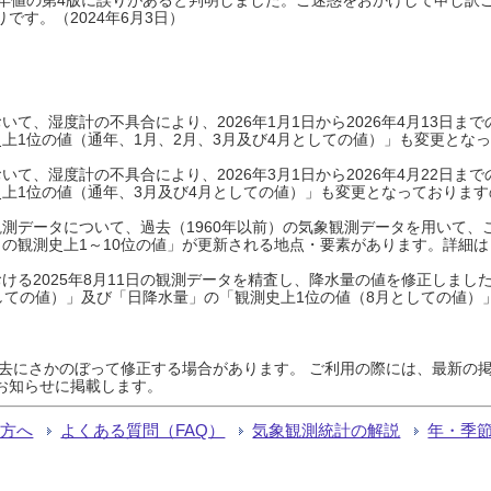
です。（2024年6月3日）
て、湿度計の不具合により、2026年1月1日から2026年4月13日
上1位の値（通年、1月、2月、3月及び4月としての値）」も変更とな
て、湿度計の不具合により、2026年3月1日から2026年4月22日
上1位の値（通年、3月及び4月としての値）」も変更となっておりますので
測データについて、過去（1960年以前）の気象観測データを用いて、
の観測史上1～10位の値」が更新される地点・要素があります。詳細は
ける2025年8月11日の観測データを精査し、降水量の値を修正しまし
しての値）」及び「日降水量」の「観測史上1位の値（8月としての値）
過去にさかのぼって修正する場合があります。 ご利用の際には、最新の掲
お知らせに掲載します。
る方へ
よくある質問（FAQ）
気象観測統計の解説
年・季