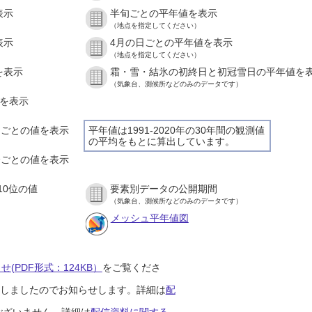
表示
半旬ごとの平年値を表示
（地点を指定してください）
表示
4月の日ごとの平年値を表示
（地点を指定してください）
を表示
霜・雪・結氷の初終日と初冠雪日の平年値を
（気象台、測候所などのみのデータです）
値を表示
時間ごとの値を表示
平年値は1991-2020年の30年間の観測値
の平均をもとに算出しています。
０分ごとの値を表示
10位の値
要素別データの公開期間
（気象台、測候所などのみのデータです）
メッシュ平年値図
(PDF形式：124KB）
をご覧くださ
開始しましたのでお知らせします。詳細は
配
ございません。詳細は
配信資料に関する