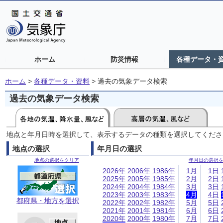
ホーム
防災情報
各種データ・
ホーム
>
各種データ・資料
>
過去の気象データ検索
過去の気象データ検索
地点と年月日時を選択して、表示するデータの種類を選択してくださ
地点の選択
年月日の選択
地点の選択をクリア
年月日の選択
2026年
2006年
1986年
1月
1日
2025年
2005年
1985年
2月
2日
2024年
2004年
1984年
3月
3日
2023年
2003年
1983年
4月
4日
都府県・地方を選択
2022年
2002年
1982年
5月
5日
2021年
2001年
1981年
6月
6日
2020年
2000年
1980年
7月
7日