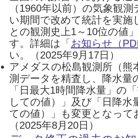
（1960年以前）の気象観
い期間で改めて統計を実施
との観測史上1～10位の値
す。詳細は「
お知らせ（PDF
い。（2025年9月17日）
アメダスの松島観測所（熊本
測データを精査し、降水量
「日最大1時間降水量」の「
しての値）」及び「日降水
ての値）」も変更となって
（2025年8月20日）