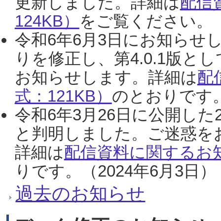
更新しました。詳細は
配信
124KB）
をご覧ください。（2
令和6年6月3日にお知らせし
りを修正し、第4.0.1版
お知らせします。詳細は
配
式：121KB）
のとおりです。
令和6年3月26日に公開した
と判明しました。ご迷惑を
詳細は
配信資料に関するお知
りです。（2024年6月3日）
過去のお知らせ