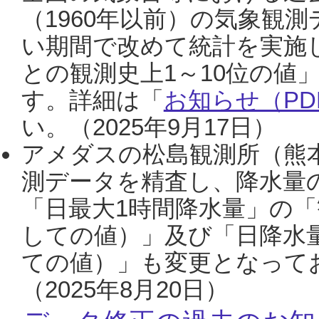
（1960年以前）の気象観
い期間で改めて統計を実施
との観測史上1～10位の値
す。詳細は「
お知らせ（PDF
い。（2025年9月17日）
アメダスの松島観測所（熊本
測データを精査し、降水量
「日最大1時間降水量」の「
しての値）」及び「日降水
ての値）」も変更となって
（2025年8月20日）