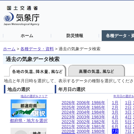
ホーム
防災情報
各種データ・
ホーム
>
各種データ・資料
>
過去の気象データ検索
過去の気象データ検索
地点と年月日時を選択して、表示するデータの種類を選択してくださ
地点の選択
年月日の選択
地点の選択をクリア
年月日の選択
2026年
2006年
1986年
1月
1日
2025年
2005年
1985年
2月
2日
2024年
2004年
1984年
3月
3日
2023年
2003年
1983年
4月
4日
都府県・地方を選択
2022年
2002年
1982年
5月
5日
2021年
2001年
1981年
6月
6日
2020年
2000年
1980年
7月
7日