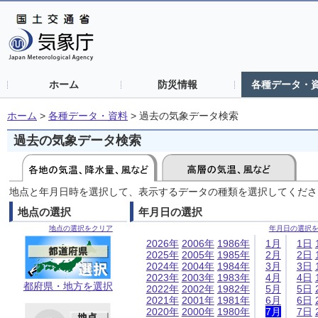
ホーム
防災情報
各種データ・
ホーム
>
各種データ・資料
>
過去の気象データ検索
過去の気象データ検索
地点と年月日時を選択して、表示するデータの種類を選択してくださ
地点の選択
年月日の選択
地点の選択をクリア
年月日の選択
2026年
2006年
1986年
1月
1日
2025年
2005年
1985年
2月
2日
2024年
2004年
1984年
3月
3日
2023年
2003年
1983年
4月
4日
都府県・地方を選択
2022年
2002年
1982年
5月
5日
2021年
2001年
1981年
6月
6日
2020年
2000年
1980年
7月
7日