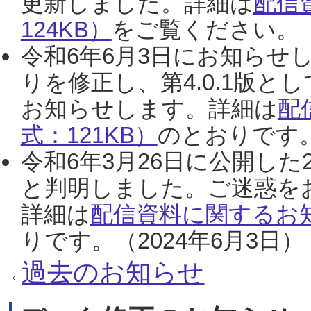
更新しました。詳細は
配信
124KB）
をご覧ください。（2
令和6年6月3日にお知らせし
りを修正し、第4.0.1版
お知らせします。詳細は
配
式：121KB）
のとおりです。
令和6年3月26日に公開した
と判明しました。ご迷惑を
詳細は
配信資料に関するお知
りです。（2024年6月3日）
過去のお知らせ