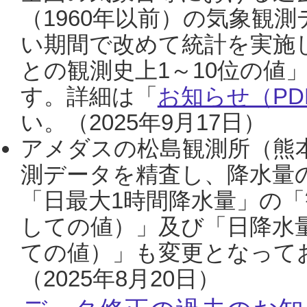
（1960年以前）の気象観
い期間で改めて統計を実施
との観測史上1～10位の値
す。詳細は「
お知らせ（PDF
い。（2025年9月17日）
アメダスの松島観測所（熊本
測データを精査し、降水量
「日最大1時間降水量」の「
しての値）」及び「日降水
ての値）」も変更となって
（2025年8月20日）