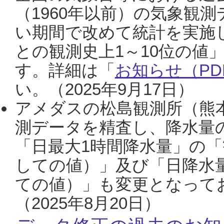
（1960年以前）の気象観
い期間で改めて統計を実施
との観測史上1～10位の値
す。詳細は「
お知らせ（PDF
い。（2025年9月17日）
アメダスの松島観測所（熊本
測データを精査し、降水量
「日最大1時間降水量」の「
しての値）」及び「日降水
ての値）」も変更となって
（2025年8月20日）