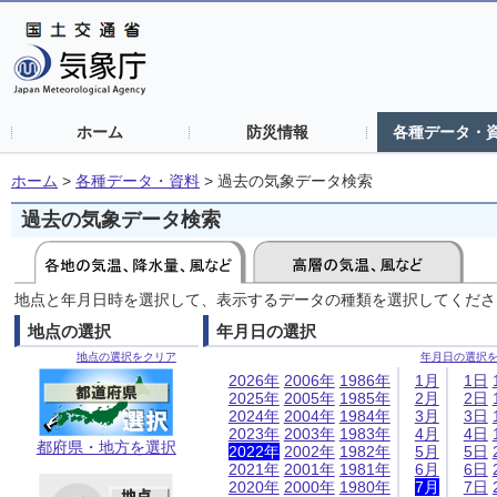
ホーム
防災情報
各種データ・
ホーム
>
各種データ・資料
>
過去の気象データ検索
過去の気象データ検索
地点と年月日時を選択して、表示するデータの種類を選択してくださ
地点の選択
年月日の選択
地点の選択をクリア
年月日の選択
2026年
2006年
1986年
1月
1日
2025年
2005年
1985年
2月
2日
2024年
2004年
1984年
3月
3日
2023年
2003年
1983年
4月
4日
都府県・地方を選択
2022年
2002年
1982年
5月
5日
2021年
2001年
1981年
6月
6日
2020年
2000年
1980年
7月
7日