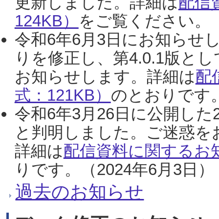
更新しました。詳細は
配信
124KB）
をご覧ください。（2
令和6年6月3日にお知らせし
りを修正し、第4.0.1版
お知らせします。詳細は
配
式：121KB）
のとおりです。
令和6年3月26日に公開した
と判明しました。ご迷惑を
詳細は
配信資料に関するお知
りです。（2024年6月3日）
過去のお知らせ