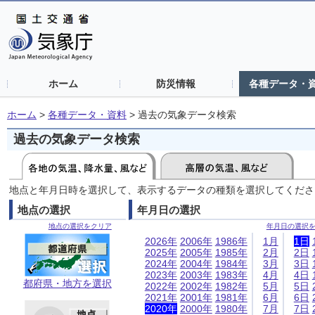
ホーム
防災情報
各種データ・
ホーム
>
各種データ・資料
>
過去の気象データ検索
過去の気象データ検索
地点と年月日時を選択して、表示するデータの種類を選択してくださ
地点の選択
年月日の選択
地点の選択をクリア
年月日の選択
2026年
2006年
1986年
1月
1日
2025年
2005年
1985年
2月
2日
2024年
2004年
1984年
3月
3日
2023年
2003年
1983年
4月
4日
都府県・地方を選択
2022年
2002年
1982年
5月
5日
2021年
2001年
1981年
6月
6日
2020年
2000年
1980年
7月
7日