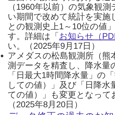
（1960年以前）の気象観
い期間で改めて統計を実施
との観測史上1～10位の値
す。詳細は「
お知らせ（PDF
い。（2025年9月17日）
アメダスの松島観測所（熊本
測データを精査し、降水量
「日最大1時間降水量」の「
しての値）」及び「日降水
ての値）」も変更となって
（2025年8月20日）