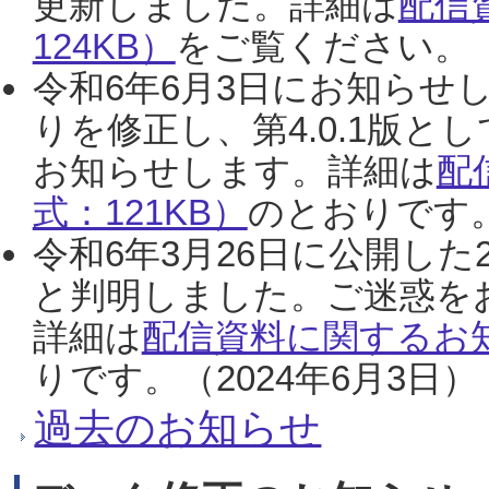
更新しました。詳細は
配信
124KB）
をご覧ください。（2
令和6年6月3日にお知らせし
りを修正し、第4.0.1版
お知らせします。詳細は
配
式：121KB）
のとおりです。
令和6年3月26日に公開した
と判明しました。ご迷惑を
詳細は
配信資料に関するお知
りです。（2024年6月3日）
過去のお知らせ