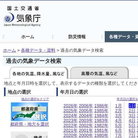
ホーム
防災情報
各種データ・
ホーム
>
各種データ・資料
>
過去の気象データ検索
過去の気象データ検索
地点と年月日時を選択して、表示するデータの種類を選択してくださ
地点の選択
年月日の選択
地点の選択をクリア
年月日の選択
2026年
2006年
1986年
1月
1日
2025年
2005年
1985年
2月
2日
2024年
2004年
1984年
3月
3日
2023年
2003年
1983年
4月
4日
都府県・地方を選択
2022年
2002年
1982年
5月
5日
2021年
2001年
1981年
6月
6日
2020年
2000年
1980年
7月
7日