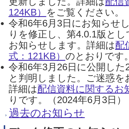
更新しました。詳細は
配信
124KB）
をご覧ください。（2
令和6年6月3日にお知らせし
りを修正し、第4.0.1版
お知らせします。詳細は
配
式：121KB）
のとおりです。
令和6年3月26日に公開した
と判明しました。ご迷惑を
詳細は
配信資料に関するお知
りです。（2024年6月3日）
過去のお知らせ