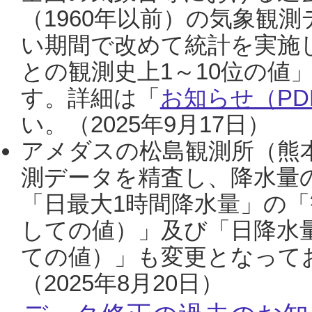
（1960年以前）の気象観
い期間で改めて統計を実施
との観測史上1～10位の値
す。詳細は「
お知らせ（PDF
い。（2025年9月17日）
アメダスの松島観測所（熊本
測データを精査し、降水量
「日最大1時間降水量」の「
しての値）」及び「日降水
ての値）」も変更となって
（2025年8月20日）