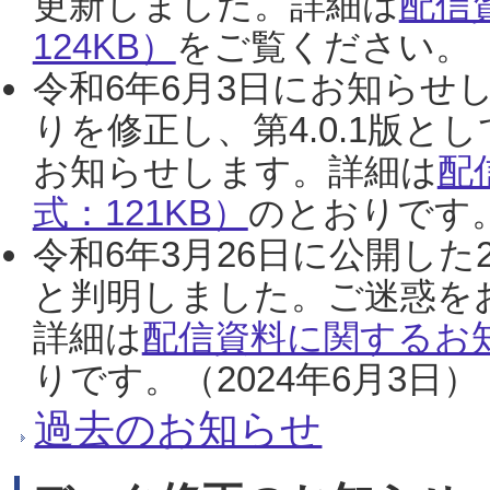
更新しました。詳細は
配信
124KB）
をご覧ください。（2
令和6年6月3日にお知らせし
りを修正し、第4.0.1版
お知らせします。詳細は
配
式：121KB）
のとおりです。
令和6年3月26日に公開した
と判明しました。ご迷惑を
詳細は
配信資料に関するお知
りです。（2024年6月3日）
過去のお知らせ