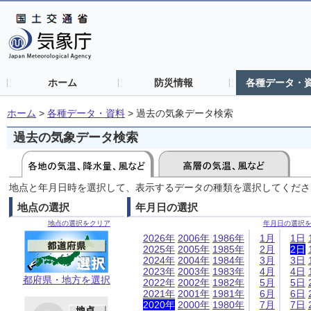
ホーム
防災情報
各種データ・
ホーム
>
各種データ・資料
>
過去の気象データ検索
過去の気象データ検索
地点と年月日時を選択して、表示するデータの種類を選択してくださ
地点の選択
年月日の選択
地点の選択をクリア
年月日の選択
2026年
2006年
1986年
1月
1日
2025年
2005年
1985年
2月
2日
2024年
2004年
1984年
3月
3日
2023年
2003年
1983年
4月
4日
都府県・地方を選択
2022年
2002年
1982年
5月
5日
2021年
2001年
1981年
6月
6日
2020年
2000年
1980年
7月
7日