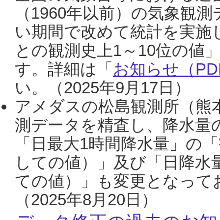
（1960年以前）の気象観
い期間で改めて統計を実施
との観測史上1～10位の値
す。詳細は「
お知らせ（PDF
い。（2025年9月17日）
アメダスの松島観測所（熊本
測データを精査し、降水量
「日最大1時間降水量」の「
しての値）」及び「日降水
ての値）」も変更となって
（2025年8月20日）