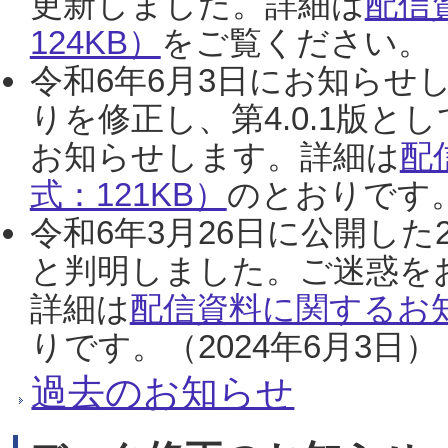
更新しました。詳細は
配信
124KB）
をご覧ください。（2
令和6年6月3日にお知らせし
りを修正し、第4.0.1版
お知らせします。詳細は
配
式：121KB）
のとおりです。
令和6年3月26日に公開した
と判明しました。ご迷惑を
詳細は
配信資料に関するお知
りです。（2024年6月3日）
過去のお知らせ