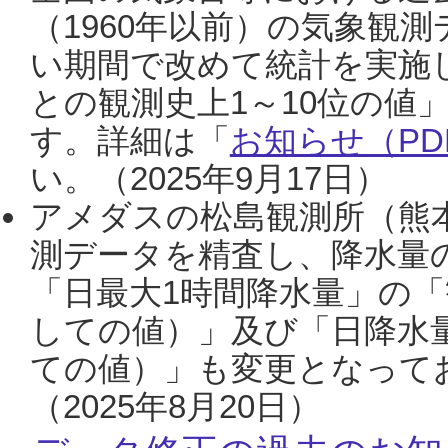
（1960年以前）の気象観
い期間で改めて統計を実施
との観測史上1～10位の値
す。詳細は「
お知らせ（PDF
い。（2025年9月17日）
アメダスの松島観測所（熊本
測データを精査し、降水量
「日最大1時間降水量」の「
しての値）」及び「日降水
ての値）」も変更となって
（2025年8月20日）