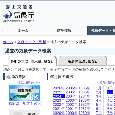
ホーム
防災情報
各種データ・
ホーム
>
各種データ・資料
>
過去の気象データ検索
過去の気象データ検索
地点と年月日時を選択して、表示するデータの種類を選択してくださ
地点の選択
年月日の選択
地点の選択をクリア
年月日の選択
2026年
2006年
1986年
1月
1日
2025年
2005年
1985年
2月
2日
2024年
2004年
1984年
3月
3日
2023年
2003年
1983年
4月
4日
都府県・地方を選択
2022年
2002年
1982年
5月
5日
2021年
2001年
1981年
6月
6日
2020年
2000年
1980年
7月
7日