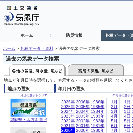
ホーム
防災情報
各種データ・
ホーム
>
各種データ・資料
>
過去の気象データ検索
過去の気象データ検索
地点と年月日時を選択して、表示するデータの種類を選択してくださ
地点の選択
年月日の選択
地点の選択をクリア
年月日の選択
2026年
2006年
1986年
1月
1日
2025年
2005年
1985年
2月
2日
2024年
2004年
1984年
3月
3日
2023年
2003年
1983年
4月
4日
都府県・地方を選択
2022年
2002年
1982年
5月
5日
2021年
2001年
1981年
6月
6日
2020年
2000年
1980年
7月
7日