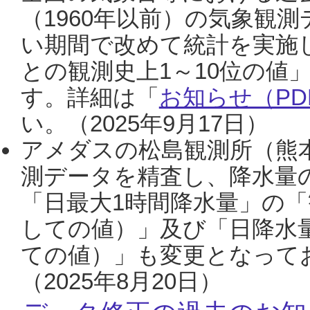
（1960年以前）の気象観
い期間で改めて統計を実施
との観測史上1～10位の値
す。詳細は「
お知らせ（PDF
い。（2025年9月17日）
アメダスの松島観測所（熊本
測データを精査し、降水量
「日最大1時間降水量」の「
しての値）」及び「日降水
ての値）」も変更となって
（2025年8月20日）