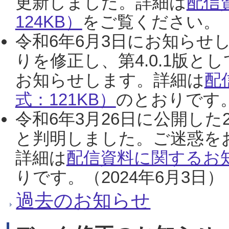
更新しました。詳細は
配信
124KB）
をご覧ください。（2
令和6年6月3日にお知らせし
りを修正し、第4.0.1版
お知らせします。詳細は
配
式：121KB）
のとおりです。
令和6年3月26日に公開した
と判明しました。ご迷惑を
詳細は
配信資料に関するお知
りです。（2024年6月3日）
過去のお知らせ