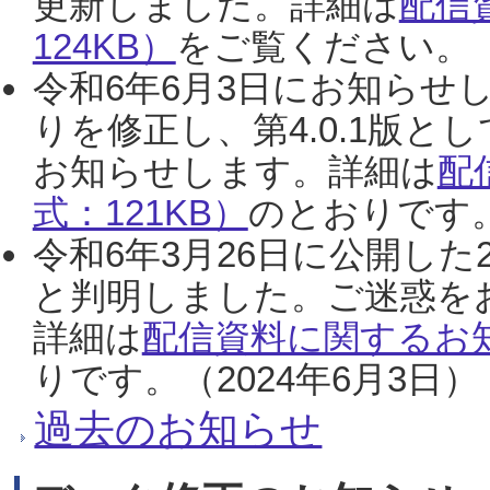
更新しました。詳細は
配信
124KB）
をご覧ください。（2
令和6年6月3日にお知らせし
りを修正し、第4.0.1版
お知らせします。詳細は
配
式：121KB）
のとおりです。
令和6年3月26日に公開した
と判明しました。ご迷惑を
詳細は
配信資料に関するお知
りです。（2024年6月3日）
過去のお知らせ