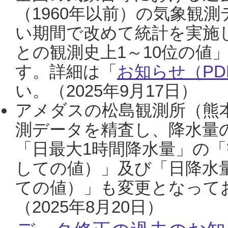
（1960年以前）の気象観
い期間で改めて統計を実施
との観測史上1～10位の値
す。詳細は「
お知らせ（PDF
い。（2025年9月17日）
アメダスの松島観測所（熊本
測データを精査し、降水量
「日最大1時間降水量」の「
しての値）」及び「日降水
ての値）」も変更となって
（2025年8月20日）