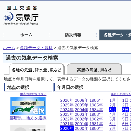
ホーム
防災情報
各種データ・
ホーム
>
各種データ・資料
>
過去の気象データ検索
過去の気象データ検索
地点と年月日時を選択して、表示するデータの種類を選択してくださ
地点の選択
年月日の選択
地点の選択をクリア
年月日の選択
2026年
2006年
1986年
1月
1日
2025年
2005年
1985年
2月
2日
2024年
2004年
1984年
3月
3日
2023年
2003年
1983年
4月
4日
都府県・地方を選択
2022年
2002年
1982年
5月
5日
2021年
2001年
1981年
6月
6日
2020年
2000年
1980年
7月
7日