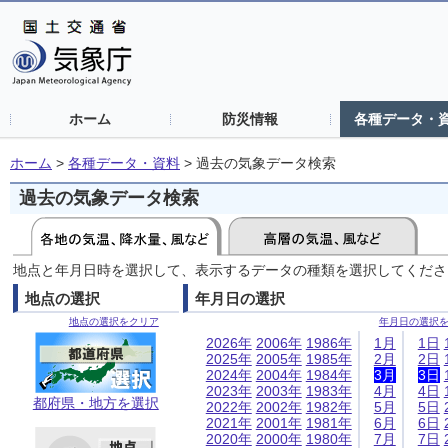
ホーム
防災情報
各種データ・
ホーム
>
各種データ・資料
>
過去の気象データ検索
過去の気象データ検索
地点と年月日時を選択して、表示するデータの種類を選択してくださ
地点の選択
年月日の選択
地点の選択をクリア
年月日の選択
2026年
2006年
1986年
1月
1日
2025年
2005年
1985年
2月
2日
2024年
2004年
1984年
3月
3日
2023年
2003年
1983年
4月
4日
都府県・地方を選択
2022年
2002年
1982年
5月
5日
2021年
2001年
1981年
6月
6日
2020年
2000年
1980年
7月
7日