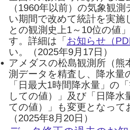
（1960年以前）の気象観
い期間で改めて統計を実施
との観測史上1～10位の値
す。詳細は「
お知らせ（PDF
い。（2025年9月17日）
アメダスの松島観測所（熊本
測データを精査し、降水量
「日最大1時間降水量」の「
しての値）」及び「日降水
ての値）」も変更となって
（2025年8月20日）