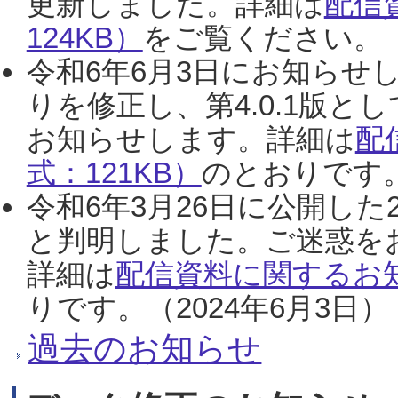
更新しました。詳細は
配信
124KB）
をご覧ください。（2
令和6年6月3日にお知らせし
りを修正し、第4.0.1版
お知らせします。詳細は
配
式：121KB）
のとおりです。
令和6年3月26日に公開した
と判明しました。ご迷惑を
詳細は
配信資料に関するお知
りです。（2024年6月3日）
過去のお知らせ