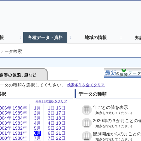
報
各種データ・資料
地域の情報
知
データ検索
ータの種類を選択してください。
検索条件を全てクリア
選択
データの種類
年月日の選択をクリア
年ごとの値を表示
006年
1986年
1月
1日
16日
005年
1985年
2月
2日
17日
（地点を指定してください）
004年
1984年
3月
3日
18日
2020年の３か月ごとの
003年
1983年
4月
4日
19日
（地点を指定してください）
002年
1982年
5月
5日
20日
001年
1981年
6月
6日
21日
観測開始からの月ごと
000年
1980年
7月
7日
22日
（地点を指定してください）