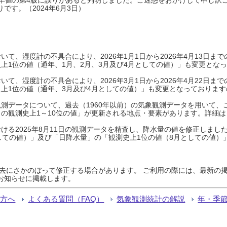
です。（2024年6月3日）
て、湿度計の不具合により、2026年1月1日から2026年4月13日
上1位の値（通年、1月、2月、3月及び4月としての値）」も変更とな
て、湿度計の不具合により、2026年3月1日から2026年4月22日
上1位の値（通年、3月及び4月としての値）」も変更となっておりますので
測データについて、過去（1960年以前）の気象観測データを用いて、
の観測史上1～10位の値」が更新される地点・要素があります。詳細は
ける2025年8月11日の観測データを精査し、降水量の値を修正しまし
しての値）」及び「日降水量」の「観測史上1位の値（8月としての値）
過去にさかのぼって修正する場合があります。 ご利用の際には、最新の掲
お知らせに掲載します。
る方へ
よくある質問（FAQ）
気象観測統計の解説
年・季