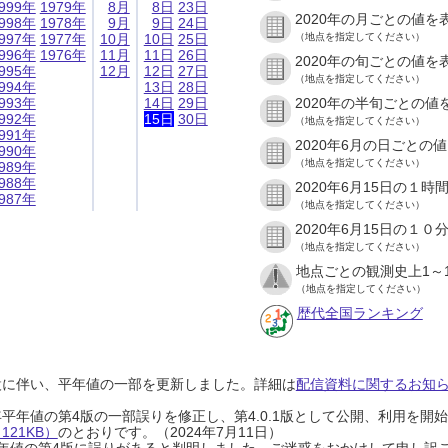
999年
1979年
8月
8日
23日
2020年の月ごとの値を
998年
1978年
9月
9日
24日
997年
1977年
10月
10日
25日
（地点を指定してください）
996年
1976年
11月
11日
26日
2020年の旬ごとの値を
995年
12月
12日
27日
（地点を指定してください）
994年
13日
28日
993年
14日
29日
2020年の半旬ごとの値
992年
15日
30日
（地点を指定してください）
991年
2020年6月の日ごとの
990年
（地点を指定してください）
989年
988年
2020年6月15日の１
987年
（地点を指定してください）
2020年6月15日の１
（地点を指定してください）
地点ごとの観測史上1～
（地点を指定してください）
歴代全国ランキング
設に伴い、平年値の一部を更新しました。詳細は
配信資料に関するお知らせ
0年平年値の第4版の一部誤りを修正し、第4.0.1版として公開、利用を
21KB）
のとおりです。（2024年7月11日）
0年平年値の第4版に誤りがあると判明しました。ご迷惑をおかけして申し訳