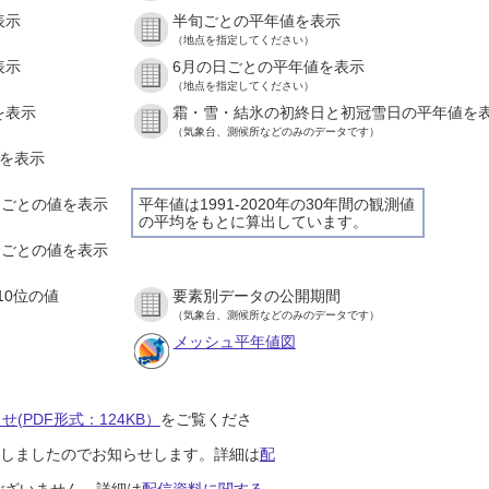
表示
半旬ごとの平年値を表示
（地点を指定してください）
表示
6月の日ごとの平年値を表示
（地点を指定してください）
を表示
霜・雪・結氷の初終日と初冠雪日の平年値を
（気象台、測候所などのみのデータです）
値を表示
時間ごとの値を表示
平年値は1991-2020年の30年間の観測値
の平均をもとに算出しています。
０分ごとの値を表示
10位の値
要素別データの公開期間
（気象台、測候所などのみのデータです）
メッシュ平年値図
(PDF形式：124KB）
をご覧くださ
開始しましたのでお知らせします。詳細は
配
ございません。詳細は
配信資料に関する