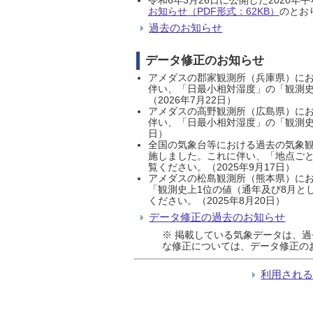
お知らせ（PDF形式：62KB）
のとおり
過去のお知らせ
データ修正のお知らせ
アメダスの郡家観測所（兵庫県）におい
伴い、「日最小相対湿度」の「観測史
（2026年7月22日）
アメダスの高野観測所（広島県）におい
伴い、「日最小相対湿度」の「観測史
日）
全国の気象台等における過去の気象観
施しました。これに伴い、「地点ごと
覧ください。（2025年9月17日）
アメダスの松島観測所（熊本県）にお
「観測史上1位の値（通年及び8月と
ください。（2025年8月20日）
データ修正の過去のお知らせ
※ 掲載している気象データは、
な修正については、データ修正の
利用され