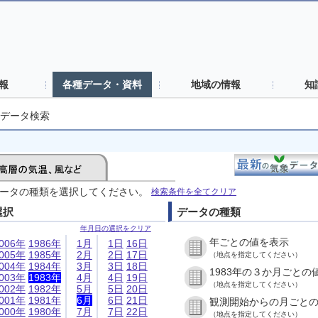
報
各種データ・資料
地域の情報
知
データ検索
ータの種類を選択してください。
検索条件を全てクリア
選択
データの種類
年月日の選択をクリア
年ごとの値を表示
006年
1986年
1月
1日
16日
005年
1985年
2月
2日
17日
（地点を指定してください）
004年
1984年
3月
3日
18日
1983年の３か月ごとの
003年
1983年
4月
4日
19日
（地点を指定してください）
002年
1982年
5月
5日
20日
001年
1981年
6月
6日
21日
観測開始からの月ごと
000年
1980年
7月
7日
22日
（地点を指定してください）