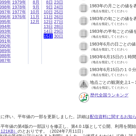
999年
1979年
8月
8日
23日
1983年の月ごとの値を
998年
1978年
9月
9日
24日
997年
1977年
10月
10日
25日
（地点を指定してください）
996年
1976年
11月
11日
26日
1983年の旬ごとの値を
995年
12月
12日
27日
（地点を指定してください）
994年
13日
28日
993年
14日
29日
1983年の半旬ごとの値
992年
15日
30日
（地点を指定してください）
991年
1983年6月の日ごとの
990年
（地点を指定してください）
989年
988年
1983年6月15日の１
987年
（地点を指定してください）
1983年6月15日の１
（地点を指定してください）
地点ごとの観測史上1～
（地点を指定してください）
歴代全国ランキング
設に伴い、平年値の一部を更新しました。詳細は
配信資料に関するお知らせ
0年平年値の第4版の一部誤りを修正し、第4.0.1版として公開、利用を
21KB）
のとおりです。（2024年7月11日）
0年平年値の第4版に誤りがあると判明しました。ご迷惑をおかけして申し訳