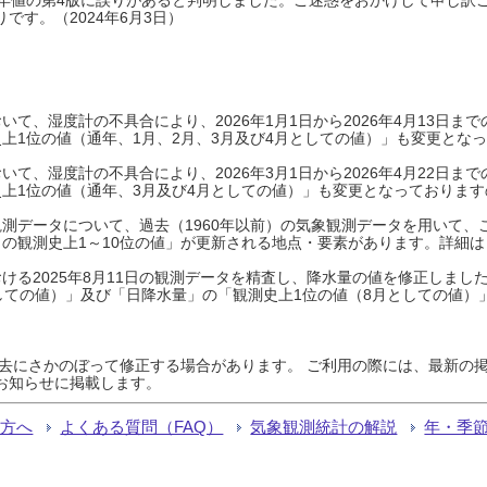
です。（2024年6月3日）
て、湿度計の不具合により、2026年1月1日から2026年4月13日
上1位の値（通年、1月、2月、3月及び4月としての値）」も変更とな
て、湿度計の不具合により、2026年3月1日から2026年4月22日
上1位の値（通年、3月及び4月としての値）」も変更となっておりますので
測データについて、過去（1960年以前）の気象観測データを用いて、
の観測史上1～10位の値」が更新される地点・要素があります。詳細は
ける2025年8月11日の観測データを精査し、降水量の値を修正しまし
しての値）」及び「日降水量」の「観測史上1位の値（8月としての値）
過去にさかのぼって修正する場合があります。 ご利用の際には、最新の掲
お知らせに掲載します。
る方へ
よくある質問（FAQ）
気象観測統計の解説
年・季