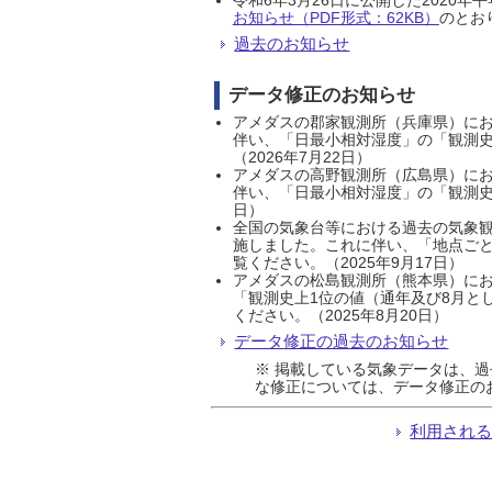
お知らせ（PDF形式：62KB）
のとおり
過去のお知らせ
データ修正のお知らせ
アメダスの郡家観測所（兵庫県）におい
伴い、「日最小相対湿度」の「観測史
（2026年7月22日）
アメダスの高野観測所（広島県）におい
伴い、「日最小相対湿度」の「観測史
日）
全国の気象台等における過去の気象観
施しました。これに伴い、「地点ごと
覧ください。（2025年9月17日）
アメダスの松島観測所（熊本県）にお
「観測史上1位の値（通年及び8月と
ください。（2025年8月20日）
データ修正の過去のお知らせ
※ 掲載している気象データは、
な修正については、データ修正の
利用され