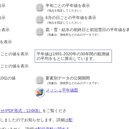
表示
半旬ごとの平年値を表示
（地点を指定してください）
表示
6月の日ごとの平年値を表示
（地点を指定してください）
を表示
霜・雪・結氷の初終日と初冠雪日の平年値を
（気象台、測候所などのみのデータです）
値を表示
時間ごとの値を表示
平年値は1991-2020年の30年間の観測値
の平均をもとに算出しています。
０分ごとの値を表示
10位の値
要素別データの公開期間
（気象台、測候所などのみのデータです）
メッシュ平年値図
(PDF形式：124KB）
をご覧くださ
開始しましたのでお知らせします。詳細は
配
ございません。詳細は
配信資料に関する